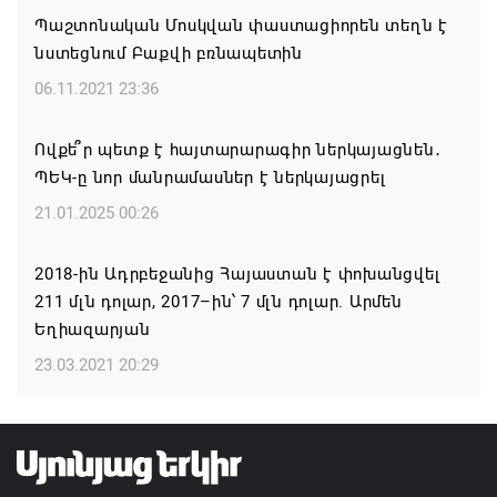
Պաշտոնական Մոսկվան փաստացիորեն տեղն է
նստեցնում Բաքվի բռնապետին
Ժամանակակից Բելառուսին պակասում է այն
կառավարման համակարգը, որը կար խորհրդային
06.11.2021 23:36
ժամանակներում, հայտարարել է Ալեքսանդր
Լուկաշենկոն
Ովքե՞ր պետք է հայտարարագիր ներկայացնեն․
ՊԵԿ-ը նոր մանրամասներ է ներկայացրել
07.08.2026 17:16
21.01.2025 00:26
ՀՀ ԱԱԾ սահմանապահ զորքերի
պատվիրակությունն այցելել է Լիտվայի
2018-ին Ադրբեջանից Հայաստան է փոխանցվել
Հանրապետություն
211 մլն դոլար, 2017–ին՝ 7 մլն դոլար. Արմեն
Եղիազարյան
07.08.2026 16:57
23.03.2021 20:29
Գարեգին Բ-ի և եպիսկոպոսների գործով
դատավորն ինքնաբացարկ է հայտնել
07.08.2026 16:55