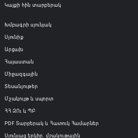
Կայքի հին տարբերակ
Թուրքիան, Սաուդյան Արաբիան և Պակիստանը
ռազմական դաշինք ստեղծելու մասին
համաձայնագիր են ստորագրել
Խմբագրի սյունյակ
07.08.2026 16:43
Սյունիք
Արցախ
Հայաստան
Միջազգային
Տեսանյութեր
Մշակույթ և սպորտ
ՀՀ ԶՈւ և ՊԲ
PDF Տարբերակ և Հատուկ Համարներ
Սյունյաց երկիր. մշակութային