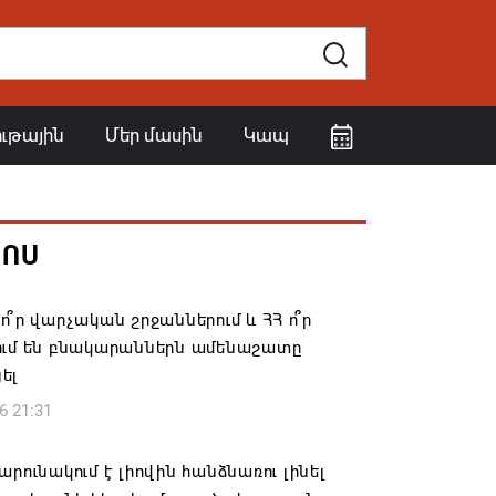
ութային
Մեր մասին
Կապ
ՀՈՍ
ո՞ր վարչական շրջաններում և ՀՀ ո՞ր
ում են բնակարաններն ամենաշատը
ել
6 21:31
արունակում է լիովին հանձնառու լինել