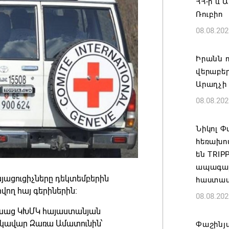
ՀՀ-ի և 
Ռուբիո
08.08.202
Իրանն ո
վերաբեր
Արաղչի
08.08.202
Նիկոլ 
հեռախո
են TRI
ապագայո
յացուցիչները դեկտեմբերին
հաստատ
ող հայ գերիներին:
08.08.202
ն ասաց ԿԽՄԿ հայաստանյան
եկավար Զառա Ամատունին՝
Փաշինյա