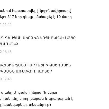
6 19:50
անում հաստատվել է կորոնավիրուսով
կակից Բելառուսին պակասում է այն
լու 317 նոր դեպք. մահացել է 10 մարդ
րման համակարգը, որը կար խորհրդային
1 11:44
ներում, հայտարարել է Ալեքսանդր
նկոն
 ՌԴ ԴԵՍՊԱՆ ՍԵՐԳԵՅ ԿՈՊԻՐԿԻՆԻ ԱՅՑԸ
6 17:16
ՀԱՄԱՅՆՔ
2 16:46
 սահմանապահ զորքերի
կությունն այցելել է Լիտվայի
ԿՎԵՑԻՆ ՃԱՆԱՊԱՐՀՆԵՐԻ ՁՄԵՌԱՅԻՆ
ետություն
ԿՄԱՆՆ ԱՌՆՉՎՈՂ ՀԱՐՑԵՐ
6 16:57
0 17:45
 Բ-ի և եպիսկոպոսների գործով
ի տանը Արցախի հերոս Ռոբերտ
րն ինքնաբացարկ է հայտնել
ի անունը կրող լսարան և գրադարան է
6 16:55
(լուսանկարներ, տեսանյութ)