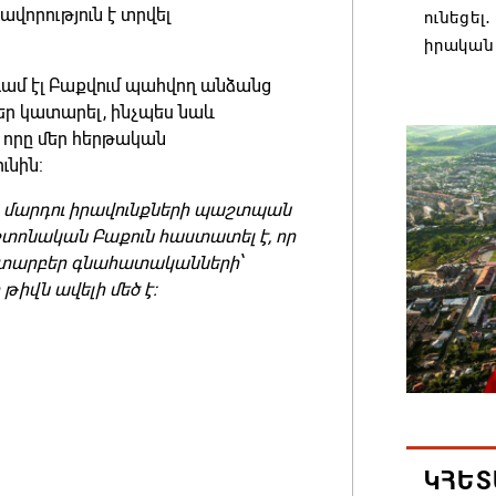
ավորություն է տրվել
ունեցել
իրական
08.08.202
գամ էլ Բաքվում պահվող անձանց
եր կատարել, ինչպես նաև
 որը մեր հերթական
Մաքսիմ 
ւնին:
տարեկ
08.08.202
 մարդու իրավունքների պաշտպան
շտոնական Բաքուն հաստատել է, որ
ստ տարբեր գնահատականների՝
Եկեղեց
թիվն ավելի մեծ է:
մտահոգո
ստեղծվ
08.08.202
Միասնա
Կաթողի
Միածնա
ԿՀԵՏ