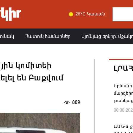
o
26
C Կապան
յունակ
Հատուկ համարներ
Սյունյաց երկիր. մշակ
յին կոմիտեի
ԼՐԱ
ելել են Բաքվում
Երևանի 
մարզեր
թանկաց
889
08.08.202
ԱՄՆ-ն շ