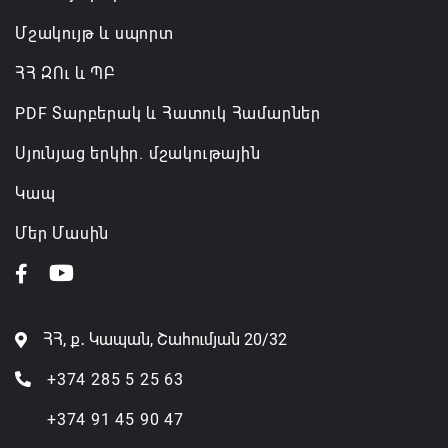
Մշակույթ և սպորտ
ՀՀ ԶՈւ և ՊԲ
PDF Տարբերակ և Հատուկ Համարներ
Սյունյաց երկիր. մշակութային
Կապ
Մեր Մասին
ՀՀ, ք․ Կապան, Շահումյան 20/32
+374 285 5 25 63
+374 91 45 90 47