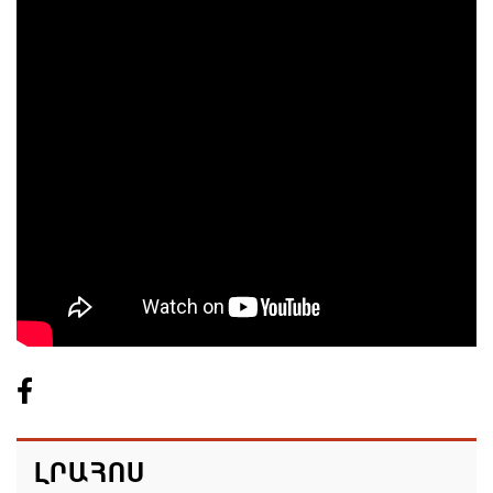
ԼՐԱՀՈՍ