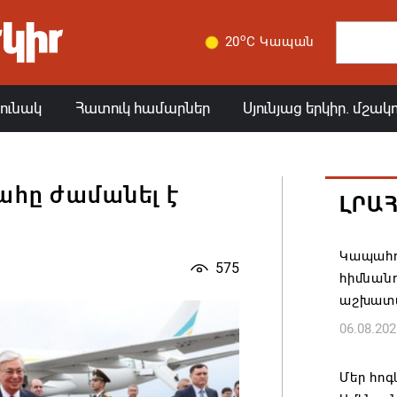
o
20
C Կապան
յունակ
Հատուկ համարներ
Սյունյաց երկիր. մշակ
հը ժամանել է
ԼՐԱ
Կապահո
575
հիմնան
աշխատ
06.08.202
Մեր հոգ