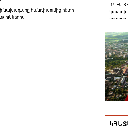
ՌԴ–ն ՀՀ
 նախագահը հանդիպումից հետո
կառավա
թյուններով։
ստացել.
06.08.202
Հայաստ
առաջնո
կառավա
հակամա
արձագա
06.08.202
Ռուսաս
Հայաստա
վագոն
06.08.202
ԿՀԵՏ