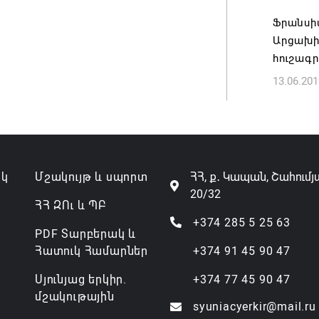
Ֆրանսի
Անդրան
Արցախի
տնօրեն,
հուշագր
ազատվե
13.06.201
06.08.202
Կառավար
նախարա
06.08.202
ակ
Մշակույթ և սպորտ
ՀՀ, ք․ Կապան, Շահումյ
20/32
ՀՀ ԶՈւ և ՊԲ
+374 285 5 25 63
PDF Տարբերակ և
Հատուկ Համարներ
+374 91 45 90 47
Սյունյաց երկիր.
+374 77 45 90 47
մշակութային
syuniacyerkir@mail.ru