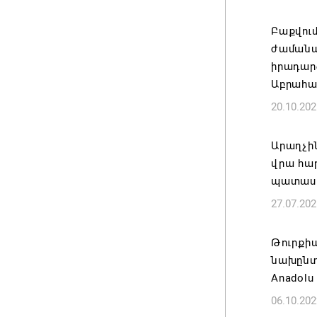
«Հայաստ
Բաքվու
դատավար
ժամանա
Հայոց կ
իրադարձ
Գրիգոր
Աբրահա
06.08.202
20.10.202
Քրիստին
Արաղչի
Արտաքի
վրա hա
պաշտոն
պատասխ
06.08.202
27.07.202
Հայաստա
Թուրքիա
է թե՛ ե
նախընտ
պահպան
Anadolu
ժողովր
06.10.202
06.08.202