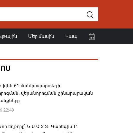
ութային
Մեր մասին
Կապ
ՀՈՍ
վվեն 61 մանկապարտեզի
որոգման, վերանորոգման շինարարական
անքները
6 22:49
ևոր եղբորը՝ Ն.Ս.Օ.Տ.Տ. Գարեգին Բ