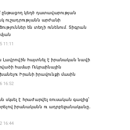
ան» խմբակցությունը ևս մասնակցելու է
մ ընթացող կեղծ դատավարության
ությանը՝ ի աջակցություն Ամենայն
կ ուշադրությանն արժանի
աթողիկոսի և սրբազանների. Աննա
ություններ են տեղի ունենում. Տիգրան
յան
մյան
6 17:04
5 11:11
նե Գրիգորյանը վերանշանակվել է
ն Լավրովին հայտնել է իրանական նավի
ն հետախուզության ծառայության պետի
րվածի համար Ուկրաինային
ում
անելու Իրանի իրավունքի մասին
6 14:21
6 16:52
նի ներկայիս իշխանությունը ձախողում
ն սկսել է հրաժարվել ռուսական գազից՝
րկրի ներսում ազգային համերաշխության
րելով իրանականն ու ադրբեջանականը․
ման, թե՛ արտաքին ճակատում հայ
դի շահերի պաշտպանության գործը
2 16:44
6 14:18