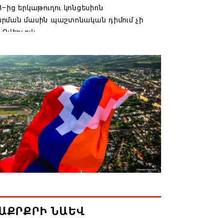
–ից երկաթուղու կոնցեսիոն
րման մասին պաշտոնական դիմում չի
 Օվերչուկ
6 19:03
անյայց Առաքելական Եկեղեցու
րդը կկանգնի դատարանի առջև՝
րության հետ խորացող
րտության պատճառով․ Reuters-ի
նքը
6 18:41
տանից Ադրբեջանի տարածքով
ն է ուղարկվել ցորենով բեռնված 14
6 17:52
ԱՔՐՔՐԻ ՆԱԵՎ