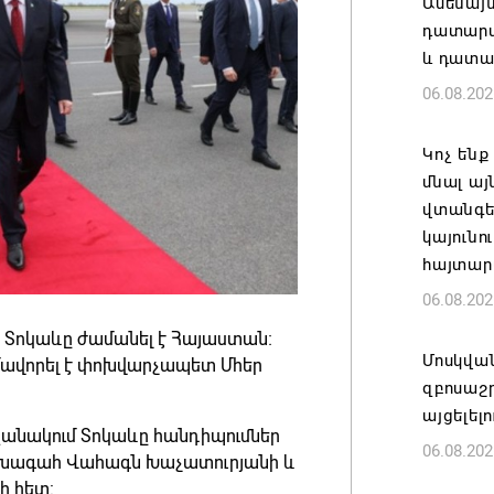
Ամենայ
դատարան
և դատա
06.08.202
Կոչ ենք
մնալ այ
վտանգել
կայունո
հայտար
06.08.202
ոկաևը ժամանել է Հայաստան։
Մոսկվա
մավորել է փոխվարչապետ Մհեր
զբոսաշ
այցելել
շրջանակում Տոկաևը հանդիպումներ
06.08.202
նախագահ Վահագն Խաչատուրյանի և
ի հետ: