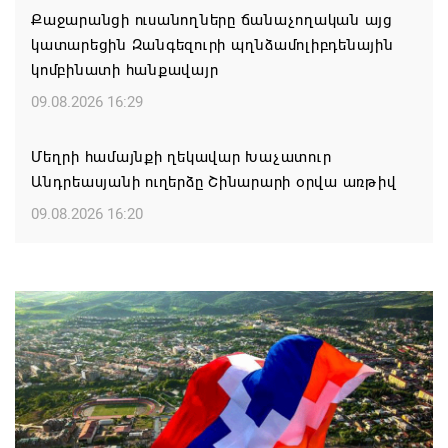
Քաջարանցի ուսանողները ճանաչողական այց
կատարեցին Զանգեզուրի պղնձամոլիբդենային
կոմբինատի հանքավայր
09.08.2026 16:29
Մեղրի համայնքի ղեկավար Խաչատուր
Անդրեասյանի ուղերձը Շինարարի օրվա առթիվ
09.08.2026 16:20
Քաջարան համայնքի ղեկավար Մանվել
Փարամազյանի ուղերձը` Շինարարի
մասնագիտական օրվա կապակցությամբ
09.08.2026 16:12
Երևանի ո՞ր վարչական շրջաններում և ՀՀ ո՞ր
մարզերում են բնակարաններն ամենաշատը