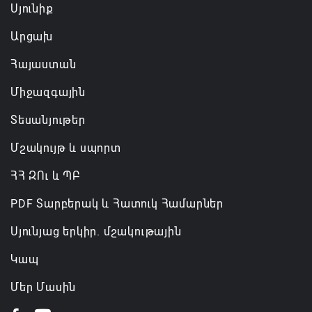
Սյունիք
Արցախ
Հայաստան
Միջազգային
Տեսանյութեր
Մշակույթ և սպորտ
ՀՀ ԶՈւ և ՊԲ
PDF Տարբերակ և Հատուկ Համարներ
Սյունյաց երկիր. մշակութային
Կապ
Մեր Մասին