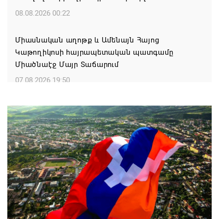
08.08.2026 00:22
Միասնական աղոթք և Ամենայն Հայոց
Կաթողիկոսի հայրապետական պատգամը
Միածնաէջ Մայր Տաճարում
07.08.2026 19:50
Ժամանակակից Բելառուսին պակասում է այն
կառավարման համակարգը, որը կար խորհրդային
ժամանակներում, հայտարարել է Ալեքսանդր
Լուկաշենկոն
07.08.2026 17:16
ՀՀ ԱԱԾ սահմանապահ զորքերի
պատվիրակությունն այցելել է Լիտվայի
Հանրապետություն