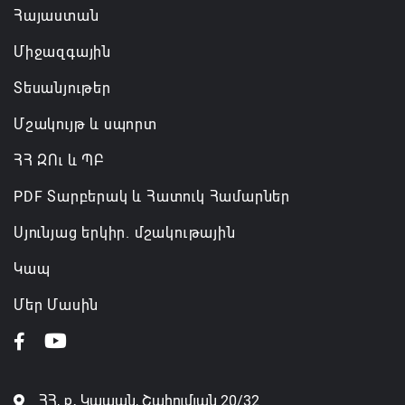
Հայաստան
Միջազգային
Տեսանյութեր
Մշակույթ և սպորտ
ՀՀ ԶՈւ և ՊԲ
PDF Տարբերակ և Հատուկ Համարներ
Սյունյաց երկիր. մշակութային
Կապ
Մեր Մասին
ՀՀ, ք․ Կապան, Շահումյան 20/32