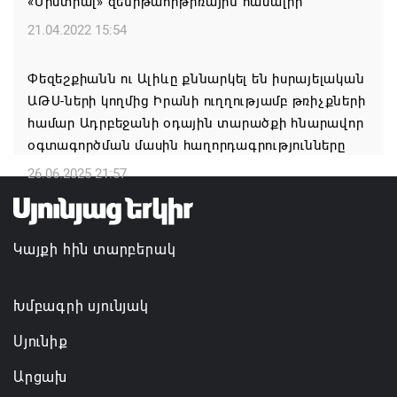
«Միստրալ» զենիթահրթիռային համալիր
նիստը կանցկացվի դռնփակ
21.04.2022 15:54
07.08.2026 16:34
Փեզեշքիանն ու Ալիևը քննարկել են իսրայելական
ՀՐԱՎԻՐՈՒՄ ԵՆՔ ՄԻԱՍԻՆ ՆՇԵԼՈՒ ՏԱՇՏՈՒՆ
ԱԹՍ-ների կողմից Իրանի ուղղությամբ թռիչքների
ԲՆԱԿԱՎԱՅՐԻ ՕՐԸ
համար Ադրբեջանի օդային տարածքի հնարավոր
07.08.2026 16:21
օգտագործման մասին հաղորդագրությունները
26.06.2025 21:57
Կապան համայնքի ղեկավար Գևորգ Փարսյանի
նախաձեռնությամբ ճանապարհաշինական
մեծածավալ աշխատանքներ՝ գյուղական
Կայքի հին տարբերակ
բնակավայրերում
07.08.2026 16:09
Խմբագրի սյունյակ
Սյունիք
Արցախ