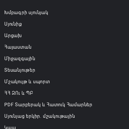
Անդրանիկ Սիմոնյանը վերանշանակվել է ԱԱԾ
Խմբագրի սյունյակ
տնօրեն, իսկ նրա տեղակալ Արամ Հակոբյանն
Սյունիք
ազատվել է պաշտոնից
Արցախ
06.08.2026 14:16
Հայաստան
Կառավարությունը փոխում է երեք
Միջազգային
նախարարությունների անվանումները
06.08.2026 12:45
Տեսանյութեր
Մշակույթ և սպորտ
ՀՀ ԶՈւ և ՊԲ
PDF Տարբերակ և Հատուկ Համարներ
Սյունյաց երկիր. մշակութային
Կապ