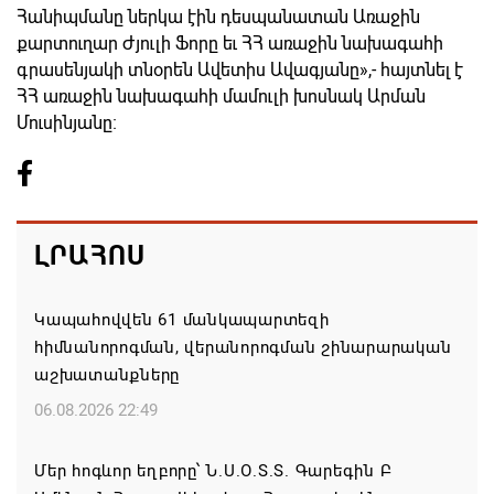
Հանիպմանը ներկա էին դեսպանատան Առաջին
քարտուղար Ժյուլի Ֆորը եւ ՀՀ առաջին նախագահի
գրասենյակի տնօրեն Ավետիս Ավագյանը»,- հայտնել է
ՀՀ առաջին նախագահի մամուլի խոսնակ Արման
Մուսինյանը։
ԼՐԱՀՈՍ
Կապահովվեն 61 մանկապարտեզի
հիմնանորոգման, վերանորոգման շինարարական
աշխատանքները
06.08.2026 22:49
Մեր հոգևոր եղբորը՝ Ն.Ս.Օ.Տ.Տ. Գարեգին Բ