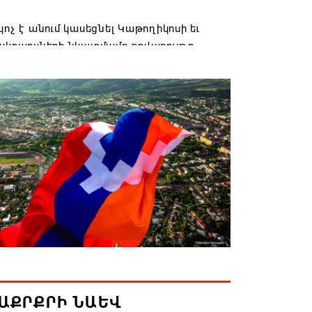
կոչ է անում կասեցնել Կաթողիկոսի եւ
իսկոպոսների նկատմամբ քրվարույթը
6 11:50
եց Սյունիքի մարզի շախմատի
դկանց 26-րդ առաջնությունը
6 11:42
չի տրվի ճնշման․ Մոհամադ Բաղեր
6 11:25
 պետք է շարունակի ամրապնդել
յին անվտանգությունը, Ղրղզստանում
ական միջկառավարական խորհրդի
ժամանակ հայտարարել է ՌԴ վարչապետ
ԱՔՐՔՐԻ ՆԱԵՎ