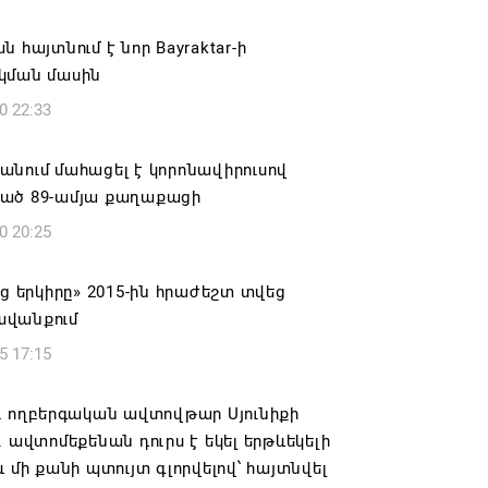
 Միշուստինը
6 11:01
ն հայտնում է նոր Bayraktar-ի
կման մասին
յի Հայոց թեմը դատապարտել է
0 22:33
ռի նկատմամբ քրեական հետապնդումը
6 10:45
նում մահացել է կորոնավիրուսով
ած 89-ամյա քաղաքացի
վվեն 61 մանկապարտեզի
0 20:25
որոգման, վերանորոգման շինարարական
անքները
աց երկիրը» 2015-ին հրաժեշտ տվեց
6 22:49
վանքում
5 17:15
ևոր եղբորը՝ Ն.Ս.Օ.Տ.Տ. Գարեգին Բ
ն Հայոց Վեհափառ Հայրապետին
ւ ողբերգական ավտովթար Սյունիքի
 կանչելը համարում ենք անընդունելի
. ավտոմեքենան դուրս է եկել երթևեկելի
պարտելի. Արամ Ա
և մի քանի պտույտ գլորվելով՝ հայտնվել
6 22:30