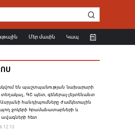
ութային
Մեր մասին
Կապ
ՀՈՍ
ակվում են պաշտպանության նախարարի
տեղակալ, ԳՇ պետ, գեներալ-լեյտենանտ
 Ասրյանի հանդիպումները ժամկետային
այող ջոկերի հրամանատարների և
ի ավագների հետ
6 12:13