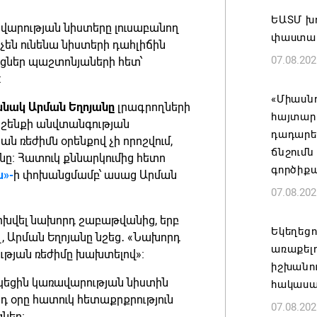
ԵԱՏՄ խ
վարության նիստերը լուսաբանող
փաստաթ
չեն ունենա նիստերի դահլիճին
07.08.202
յցներ պաշտոնյաների հետ՝
։
«Միասնո
սնակ Արման Եղոյանը
լրագրողների
հայտարա
լ է շենքի անվտանգության
դադարե
ն ռեժիմն օրենքով չի որոշվում,
ճնշում
նը։ Հատուկ քննարկումից հետո
գործիքա
ս»-
ի փոխանցմամբ՝ ասաց Արման
07.08.202
փոխվել նախորդ շաբաթվանից, երբ
Եկեղեցո
լ, Արման Եղոյանը նշեց․ «Նախորդ
առաքելո
ւթյան ռեժիմը խախտելով»։
իշխանու
կեցին կառավարության նիստին
հակասա
յդ օրը հատուկ հետաքրքրություն
07.08.202
ցներ։