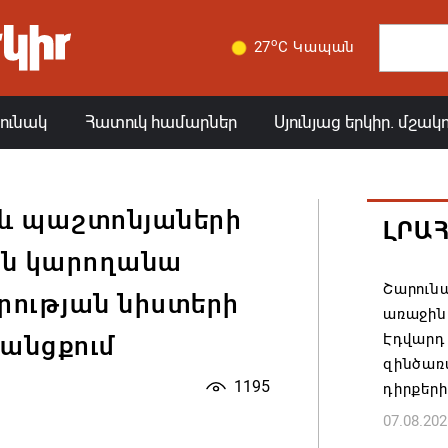
o
27
C Կապան
յունակ
Հատուկ համարներ
Սյունյաց երկիր. մշակ
տև պաշտոնյաների
ԼՐԱ
չեն կարողանա
Շարուն
ության նիստերի
առաջին 
Էդվարդ
անցքում
զինծառ
1195
դիրքեր
07.08.202