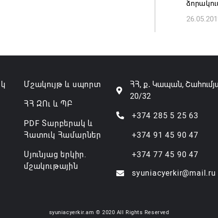
ձորակու
26.05.201
Կոչ ենք
մնալ այ
վտանգել
կայունո
հայտար
ակ
Մշակույթ և սպորտ
ՀՀ, ք․ Կապան, Շահումյ
06.08.202
20/32
ՀՀ ԶՈւ և ՊԲ
+374 285 5 25 63
PDF Տարբերակ և
Հատուկ Համարներ
+374 91 45 90 47
Սյունյաց երկիր.
+374 77 45 90 47
մշակութային
syuniacyerkir@mail.ru
syuniacyerkir.am © 2020 All Rights Reserved