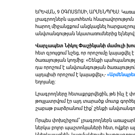
ԵՐԵՎԱՆ, 9 ՕԳՈՍՏՈՍԻ, ԱՐՄԵՆՊՐԵՍ։ Կառա
լրագրողներն այսուհետև հնարավորություն 
հարող միջանցքում անցկացնել հարցազրու
անվտանգության նկատառումներից ելնելով
Վարչապետ Նիկոլ Փաշինյանի մամուլի խո
հետ զրույցում նշեց, որ որոշումը կայացվե
ծառայության կողմից։ «Շենքի պահպանությա
դա որոշում է անվտանգության ծառայությու
այդպիսի որոշում է կայացվել»,-
«Արմենպրե
Եղոյանը։
Լրագրողները հետաքրքրվեցին, թե ինչ է 
թույլատրվում էր այդ տարածք մուտք գործե
շաբաթ բարձրանում էիք՝ շենքի անվտանգո
Որպես փոխզիջում՝ լրագրողներն առաջար
ներկա բոլոր պաշտոնյաների հետ, ովքեր ա
կներկայացնեն, կազմակերպել հարցազրույ