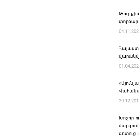
Միխայիլ
07.08.202
Թուրքիա
փորձար
Կանադա
04.11.202
Վեհափա
07.08.202
Հայաստա
վարակվ
Կապահո
01.04.202
հիմնան
աշխատ
«Սյունյ
06.08.202
Վահանա
30.12.201
Մեր հոգ
Ամենայ
Խոշոր ո
դատարան
մարզում
և դատա
գոտուց 
06.08.202