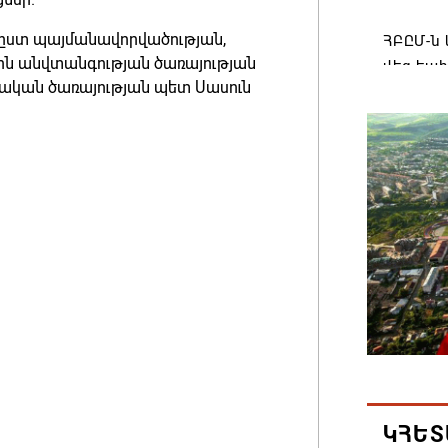
, ըստ պայմանավորվածության,
ՀԲԸՄ-ն 
ային անվտանգության ծառայության
վեց եպ
չական ծառայության պետ Սասուն
07.08.202
Ավարտվ
տղամար
07.08.202
Իրանը 
07.08.202
ԵԱՏՄ-ն
պարենա
Եվրասի
նիստի 
ԿՀԵՏ