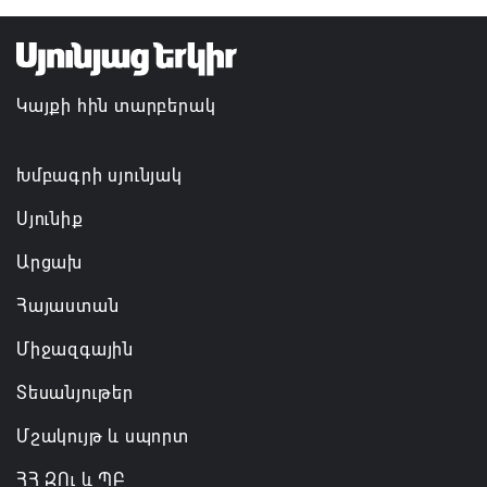
07.08.2026 12:50
Բեխի անապատը երկրորդ կյանք է ստանում
Կայքի հին տարբերակ
07.08.2026 12:38
Խմբագրի սյունյակ
Սյունիք
Արցախ
Հայաստան
Միջազգային
Տեսանյութեր
Մշակույթ և սպորտ
ՀՀ ԶՈւ և ՊԲ