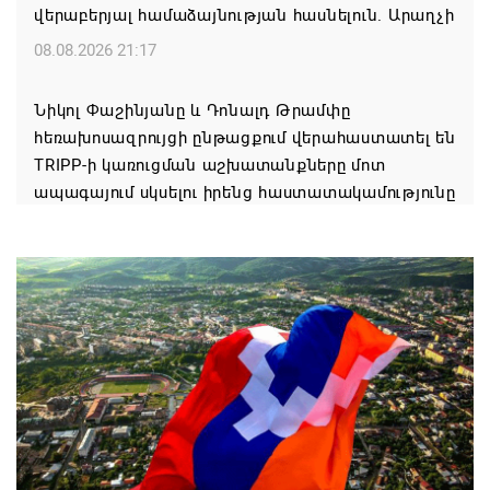
վերաբերյալ համաձայնության հասնելուն. Արաղչի
08.08.2026 21:17
Նիկոլ Փաշինյանը և Դոնալդ Թրամփը
հեռախոսազրույցի ընթացքում վերահաստատել են
TRIPP-ի կառուցման աշխատանքները մոտ
ապագայում սկսելու իրենց հաստատակամությունը
08.08.2026 21:12
Փաշինյանն ու Ալիևը հեռախոսազրույց են ունեցել․
քննարկվել է TRIPP երթուղու նախագծի
իրականացումը
08.08.2026 12:32
Մաքսիմ Հակոբյանն այսօր կդառնար 77
տարեկան