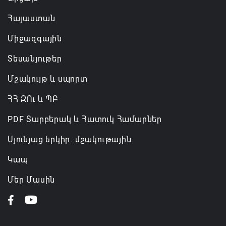
Հայաստան
Միջազգային
Տեսանյութեր
Մշակույթ և սպորտ
ՀՀ ԶՈւ և ՊԲ
PDF Տարբերակ և Հատուկ Համարներ
Սյունյաց երկիր. մշակութային
Կապ
Մեր Մասին