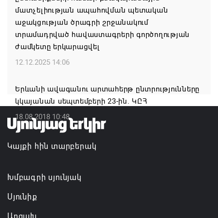
մատչելիության ապահովման պետական
աջակցության ծրագրի շրջանակում
ՀՀ ԱԱԾ սահմանապահ զորքերի
տրամադրված հավաստագրերի գործողության
պատվիրակությունն այցելել է Լիտվայի
ժամկետը երկարացվել
Հանրապետություն
12.12.2025 14:06
07.08.2026 16:57
Երևանի ավագանու արտահերթ ընտրությունները
Գարեգին Բ-ի և եպիսկոպոսների գործով
կկայանան սեպտեմբերի 23-ին. ԿԸՀ
դատավորն ինքնաբացարկ է հայտնել
18.08.2018 10:48
07.08.2026 16:55
Կայքի հին տարբերակ
Թուրքիան, Սաուդյան Արաբիան և Պակիստանը
ռազմական դաշինք ստեղծելու մասին
համաձայնագիր են ստորագրել
Խմբագրի սյունյակ
07.08.2026 16:43
Սյունիք
Արցախ