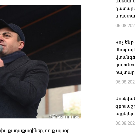
Ամենայ
դատարան
և դատա
06.08.202
Կոչ ենք
մնալ այ
վտանգել
կայունո
հայտար
06.08.202
Մոսկվա
զբոսաշ
այցելել
06.08.202
իվ քաղաքացիներ, դուք այսօր