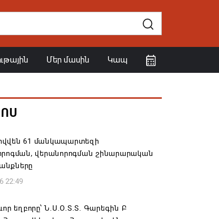
ութային
Մեր մասին
Կապ
ՀՈՍ
վվեն 61 մանկապարտեզի
որոգման, վերանորոգման շինարարական
անքները
6 22:49
ևոր եղբորը՝ Ն.Ս.Օ.Տ.Տ. Գարեգին Բ