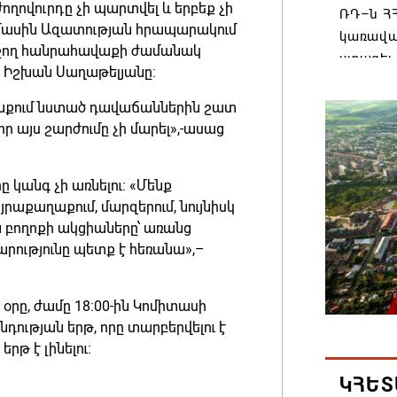
ողովուրդը չի պարտվել և երբեք չի
ՌԴ–ն ՀՀ
ս մասին Ազատության հրապարակում
կառավա
ջող հանրահավաքի ժամանակ
ստացել.
 Իշխան Սաղաթելյանը։
06.08.202
 շենքում նստած դավաճաններին շատ
ր այս շարժումը չի մարել»,-ասաց
Հայաստ
առաջնո
կառավա
 կանգ չի առնելու։ «Մենք
հակամա
յրաքաղաքում, մարզերում, նույնիսկ
արձագա
ն բողոքի ակցիաները՝ առանց
րությունը պետք է հեռանա»,–
06.08.202
Ռուսաս
օրը, ժամը 18։00-ին Կոմիտասի
Հայաստա
դության երթ, որը տարբերվելու է
վագոն
րթ է լինելու։
06.08.202
ԿՀԵՏ