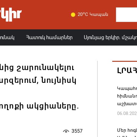
o
20
C Կապան
յունակ
Հատուկ համարներ
Սյունյաց երկիր. մշակ
նից շարունակելու
ԼՐԱ
րզերում, նույնիսկ
Կապահո
հիմնան
աշխատ
ողոքի ակցիաները․
06.08.202
Մեր հոգ
3557