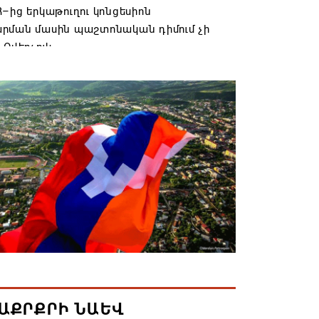
–ից երկաթուղու կոնցեսիոն
րման մասին պաշտոնական դիմում չի
 Օվերչուկ
6 19:03
անյայց Առաքելական Եկեղեցու
րդը կկանգնի դատարանի առջև՝
րության հետ խորացող
րտության պատճառով․ Reuters-ի
նքը
6 18:41
տանից Ադրբեջանի տարածքով
ն է ուղարկվել ցորենով բեռնված 14
6 17:52
ԱՔՐՔՐԻ ՆԱԵՎ