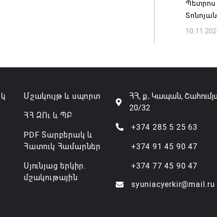
Պետրոս
Տոնոյան
Անդրան
10.11.202
տնօրեն,
ազատվե
06.08.202
Կառավար
ակ
Մշակույթ և սպորտ
ՀՀ, ք․ Կապան, Շահումյ
նախարա
20/32
06.08.202
ՀՀ ԶՈւ և ՊԲ
+374 285 5 25 63
PDF Տարբերակ և
Հատուկ Համարներ
+374 91 45 90 47
Սյունյաց երկիր.
+374 77 45 90 47
մշակութային
syuniacyerkir@mail.ru