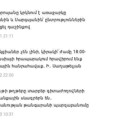
ան» խմբակցությունը ևս մասնակցելու է
րոսյանը կրկնում է առաջարկը
ությանը՝ ի աջակցություն Ամենայն
նին և Սարգսյանին՝ ընտրություններին
աթողիկոսի և սրբազանների. Աննա
ցել դաշինքով
յան
1 21:11
6 17:04
ցիաներ չեն լինի, կիրակի՝ ժամը 18։00-
նե Գրիգորյանը վերանշանակվել է
նսիայի հրապարակում հրավիրում ենք
ն հետախուզության ծառայության պետի
ային հանրահավաք․ Ի․ Սաղաթելյան
ում
2 22:00
6 14:21
ութի թղթերը տարբեր գիտաժողովների
նի ներկայիս իշխանությունը ձախողում
նքային սևագրերն են․
րկրի ներսում ազգային համերաշխության
անության թանգարանի պարզաբանումը
ման, թե՛ արտաքին ճակատում հայ
3 10:31
դի շահերի պաշտպանության գործը
6 14:18