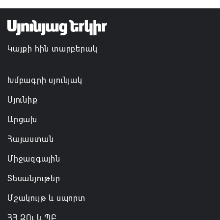
Կապան համայնքի ղեկավար Գևորգ Փարսյանի
նախաձեռնությամբ ճանապարհաշինական
մեծածավալ աշխատանքներ՝ գյուղական
Կայքի հին տարբերակ
բնակավայրերում
07.08.2026 16:09
Խմբագրի սյունյակ
Սյունիք
Արցախ
Հայաստան
Միջազգային
Տեսանյութեր
Մշակույթ և սպորտ
ՀՀ ԶՈւ և ՊԲ