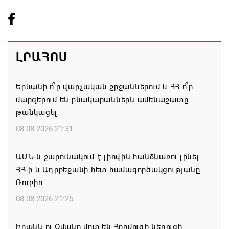
ԼՐԱՀՈՍ
Երևանի ո՞ր վարչական շրջաններում և ՀՀ ո՞ր
մարզերում են բնակարաններն ամենաշատը
թանկացել
08.08.2026 21:31
ԱՄՆ-ն շարունակում է լիովին հանձնառու լինել
ՀՀ-ի և Ադրբեջանի հետ համագործակցությանը.
Ռուբիո
08.08.2026 21:25
Իրանն ու Օմանը մոտ են Հորմուզի նեղուցի