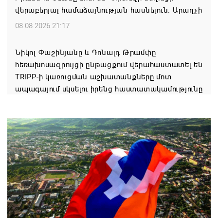
վերաբերյալ համաձայնության հասնելուն. Արաղչի
08.08.2026 21:17
Նիկոլ Փաշինյանը և Դոնալդ Թրամփը
հեռախոսազրույցի ընթացքում վերահաստատել են
TRIPP-ի կառուցման աշխատանքները մոտ
ապագայում սկսելու իրենց հաստատակամությունը
08.08.2026 21:12
Փաշինյանն ու Ալիևը հեռախոսազրույց են ունեցել․
քննարկվել է TRIPP երթուղու նախագծի
իրականացումը
08.08.2026 12:32
Մաքսիմ Հակոբյանն այսօր կդառնար 77
տարեկան