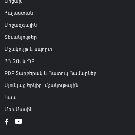
Արցախ
Հայաստան
Միջազգային
Տեսանյութեր
Մշակույթ և սպորտ
ՀՀ ԶՈւ և ՊԲ
PDF Տարբերակ և Հատուկ Համարներ
Սյունյաց երկիր. մշակութային
Կապ
Մեր Մասին