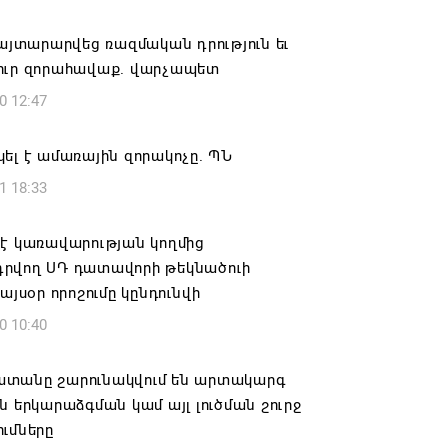
ծ իշխանության ախտանիշը
հայտարարվեց ռազմական դրություն եւ
6 14:27
ուր զորահավաք. վարչապետ
0 12:47
զային այցի ժամանակ հայտնվում ենք
րի տարածքում, մեղավորը դուք եք․
ել է ամառային զորակոչը. ՊՆ
ավորը՝ ՔՊ-ականին
1 18:33
6 12:08
 է կառավարության կողմից
լ են 2026թ. բուհական ընդունելության
րվող ՍԴ դատավորի թեկնածուի
քները. ՀՀ բուհերում այս տարի կսովորի
 այսօր որոշումը կընդունվի
ռաջին կուրսեցի
0 10:40
6 12:01
տանը շարունակվում են արտակարգ
ն երկարաձգման կամ այլ լուծման շուրջ
ւմները