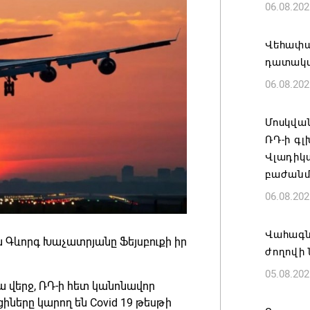
06.08.202
Վեհափառ
դատակա
06.08.202
Մոսկվան
ՌԴ-ի գլ
Վլադիկ
բաժանմո
06.08.202
Վահագն
 Գևորգ Խաչատրյանը Ֆեյսբուքի իր
ժողովի
05.08.202
ա վերջ, ՌԴ-ի հետ կանոնավոր
ները կարող են Covid 19 թեսթի