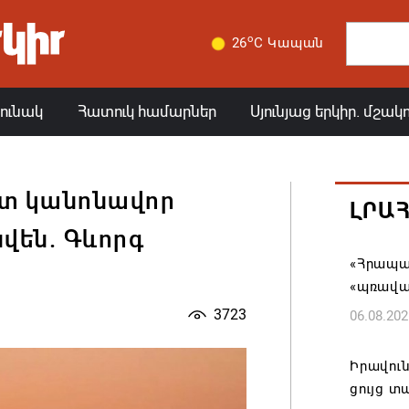
o
26
C Կապան
յունակ
Հատուկ համարներ
Սյունյաց երկիր. մշակ
ետ կանոնավոր
ԼՐԱ
վեն. Գևորգ
«Հրապար
«պռավա
3723
06.08.202
Իրավուն
ցույց տ