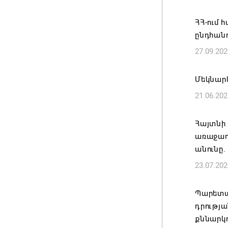
Սպառվա
ՀՀ-ում 
05.08.202
ընդհան
27.09.202
Եթե մար
այլ երկ
Մեկնարկ
պատգամ
21.06.202
05.08.202
Հայտնի
Ամփոփվե
առաջադ
արդյուն
անունը.
10958 ա
23.07.202
05.08.202
Պարետա
դրությա
քննարկո