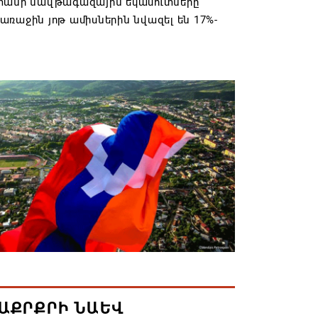
տանի նավթագազային եկամուտները
ռաջին յոթ ամիսներին նվազել են 17%-
6 17:13
ողջունել է Փաշինյանի «իրական
ան» հայեցակարգը
6 16:36
լվել է Գագիկ Ծառուկյանի «Մուլտի
 տնօրեն Սեդրակ Առուստամյանը. ՔԿ
6 16:32
ի 7-ին Գորիսում՝ 90-ականների մեծ
ARTY
6 15:44
ԱՔՐՔՐԻ ՆԱԵՎ