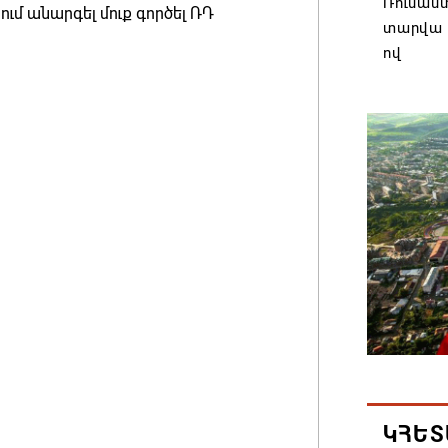
Ռուսաս
ւմ անարգել մուք գործել ՌԴ
տարվա ա
ով
05.08.202
Բաքուն 
Հայաստ
05.08.202
Ձերբակա
գրուպի»
05.08.202
Օգոստոս
DISCO P
05.08.202
ԿՀԵՏ