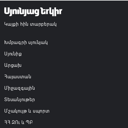
Կապահովվեն 61 մանկապարտեզի
հիմնանորոգման, վերանորոգման շինարարական
Կայքի հին տարբերակ
աշխատանքները
06.08.2026 22:49
Խմբագրի սյունյակ
Սյունիք
Արցախ
Հայաստան
Միջազգային
Տեսանյութեր
Մշակույթ և սպորտ
ՀՀ ԶՈւ և ՊԲ