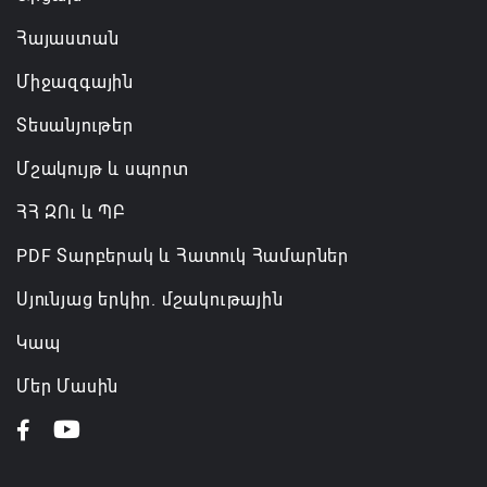
Հայաստան
Միջազգային
Տեսանյութեր
Մշակույթ և սպորտ
ՀՀ ԶՈւ և ՊԲ
PDF Տարբերակ և Հատուկ Համարներ
Սյունյաց երկիր. մշակութային
Կապ
Մեր Մասին