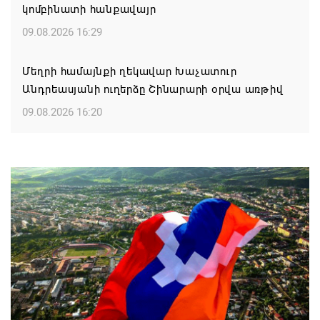
կոմբինատի հանքավայր
09.08.2026 16:29
Մեղրի համայնքի ղեկավար Խաչատուր
Անդրեասյանի ուղերձը Շինարարի օրվա առթիվ
09.08.2026 16:20
Քաջարան համայնքի ղեկավար Մանվել
Փարամազյանի ուղերձը` Շինարարի
մասնագիտական օրվա կապակցությամբ
09.08.2026 16:12
Երևանի ո՞ր վարչական շրջաններում և ՀՀ ո՞ր
մարզերում են բնակարաններն ամենաշատը
թանկացել
08.08.2026 21:31