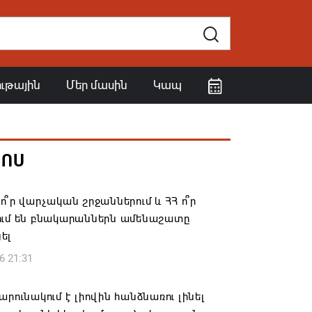
ութային
Մեր մասին
Կապ
ՀՈՍ
ո՞ր վարչական շրջաններում և ՀՀ ո՞ր
ում են բնակարաններն ամենաշատը
ել
6 21:31
արունակում է լիովին հանձնառու լինել