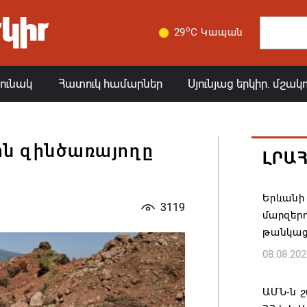
o
29
C Կապան
յունակ
Հատուկ համարներ
Սյունյաց երկիր. մշակ
ն զինծառայողը
ԼՐԱ
Երևանի 
3119
մարզեր
թանկաց
08.08.202
ԱՄՆ-ն շ