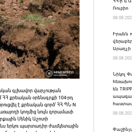
ՀՀ-ի և 
Ռուբիո
08.08.202
Իրանն ո
վերաբեր
Արաղչի
08.08.202
Նիկոլ 
հեռախո
են TRI
ական գլխավոր վարչության
ապագայո
 ՀՀ քրեական օրենսգրքի 104-րդ
հաստատ
արուցվել է քրեական գործ՝ ՀՀ ՊՆ N
այողի կողմից նույն զորամասի
08.08.202
րքային Սենիկ Աշոտի
կ ևս երկու պարտադիր ժամկետային
Փաշինյա