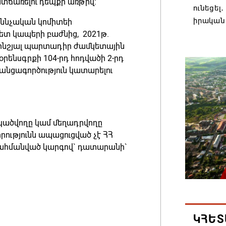
տճառելու դեպքի առթիվ:
ունեցել
իրական
քննչական կոմիտեի
ետ կապերի բաժնից, 2021թ.
08.08.202
րոնշյալ պարտադիր ժամկետային
օրենսգրքի 104-րդ հոդվածի 2-րդ
Մաքսիմ 
անցագործություն կատարելու
տարեկ
08.08.202
Եկեղեց
սկածվողը կամ մեղադրվողը
մտահոգո
րությունն ապացուցված չէ ՀՀ
ստեղծվ
ահմանված կարգով` դատարանի`
08.08.202
Միասնա
Կաթողի
Միածնա
ԿՀԵՏ