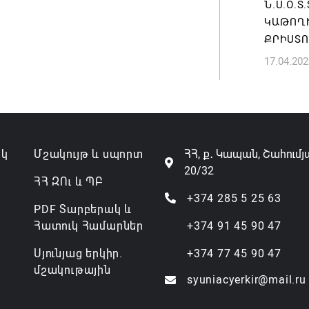
Ն.Ս.Օ.
Թուրքի
ԿԱԹՈՂԻ
ռազմակ
ՔՐԻՍՏՈ
համաձա
17.04.202
07.08.202
ակ
Մշակույթ և սպորտ
ՀՀ, ք․ Կապան, Շահումյ
20/32
ՀՀ ԶՈւ և ՊԲ
+374 285 5 25 63
PDF Տարբերակ և
Հատուկ Համարներ
+374 91 45 90 47
Սյունյաց երկիր.
+374 77 45 90 47
մշակութային
syuniacyerkir@mail.ru