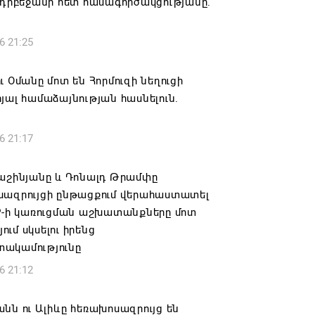
Ադրբեջանի հետ համագործակցությանը.
6 21:25
ւ Օմանը մոտ են Հորմուզի նեղուցի
յալ համաձայնության հասնելուն.
6 21:17
Փաշինյանը և Դոնալդ Թրամփը
սազրույցի ընթացքում վերահաստատել
PP-ի կառուցման աշխատանքները մոտ
ւմ սկսելու իրենց
ակամությունը
6 21:12
նն ու Ալիևը հեռախոսազրույց են