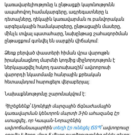
կառավարելիությունը և ընթացքի կայունությունն
ապահովող համակարգերը, ագրեգատները և
դետալները, ղեկային կառավարման ու բանվորական
արգելակային համակարգերը, ընթացային մասերը,
մինչև տվյալ պատահարը, նախընթաց շահագործման
ընթացքում գտնվել են սարքին վիճակում:
Ձեռք բերված փաստերի հիման վրա վարույթն
իրականացնող մարմնի կողմից միջնորդություն է
ներկայացվել հսկող դատախազին՝ ավտոբուսի
վարորդի նկատմամբ հանրային քրեական
հետապնդում հարուցելու վերաբերյալ։
Նախաքննությունը շարունակվում է:
Հիշեցնենք՝ Սյունիքի մարզային ճգնաժամային
կառավարման կենտրոն մարտի 3-ին ահազանգ էր
ստացվել, որ Կապան-Նորաշենիկ
ավտոճանապարհին
տեղի էր ունեցել ՃՏՊ
՝ ավտոբուսը
շրջվել է ձորը, մոտ 5 մետր բարձրությունից ընկել գետը: