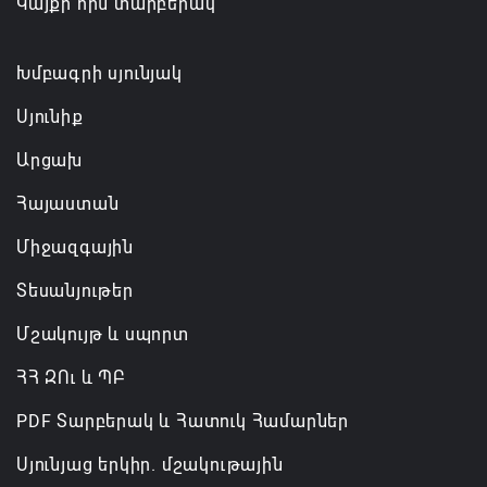
Կայքի հին տարբերակ
Բաքվում շարունակում է հայ գերիների վերաքննիչ
բողոքի քննությունը
Խմբագրի սյունյակ
06.08.2026 12:43
Սյունիք
Ռուսաստանի և Հայաստանի միջև
Արցախ
առևտրաշրջանառության նվազման միտումը
կշարունակվի. Օվերչուկ
Հայաստան
06.08.2026 12:08
Միջազգային
Տեսանյութեր
Մշակույթ և սպորտ
ՀՀ ԶՈւ և ՊԲ
PDF Տարբերակ և Հատուկ Համարներ
Սյունյաց երկիր. մշակութային