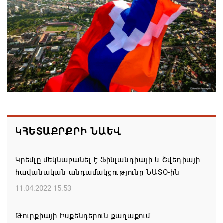
06.08.2026 18:41
Ռուսաստանից Ադրբեջանի տարածքով
Հայաստան է ուղարկվել ցորենով բեռնված 14
վագոն
06.08.2026 17:52
«Հայաստան» խմբակցությունը ևս մասնակցելու է
դատավարությանը՝ ի աջակցություն Ամենայն
Հայոց կաթողիկոսի և սրբազանների. Աննա
ԿՀԵՏԱՔՐՔՐԻ ՆԱԵՎ
Գրիգորյան
06.08.2026 17:04
Կրեմլը մեկնաբանել է Ֆինլանդիայի և Շվեդիայի
հավանական անդամակցությունը ՆԱՏՕ-ին
Քրիստիննե Գրիգորյանը վերանշանակվել է
11.04.2022 15:53
Արտաքին հետախուզության ծառայության պետի
պաշտոնում
Թուրքիայի Իսքենդերուն քաղաքում
06.08.2026 14:21