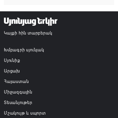
Կապան համայնքի ղեկավար Գևորգ Փարսյանի
նախաձեռնությամբ ճանապարհաշինական
մեծածավալ աշխատանքներ՝ գյուղական
Կայքի հին տարբերակ
բնակավայրերում
07.08.2026 16:09
Խմբագրի սյունյակ
Սյունիք
Արցախ
Հայաստան
Միջազգային
Տեսանյութեր
Մշակույթ և սպորտ