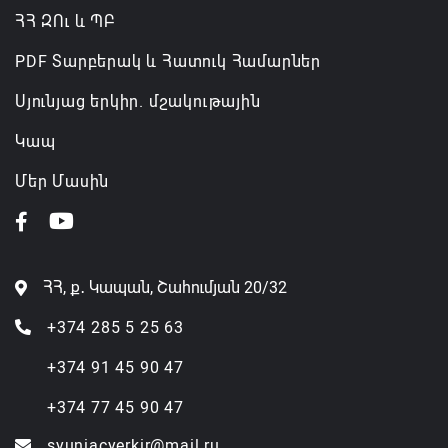
ՀՀ ԶՈւ և ՊԲ
PDF Տարբերակ և Հատուկ Համարներ
Սյունյաց երկիր. մշակութային
Կապ
Մեր Մասին
ՀՀ, ք․ Կապան, Շահումյան 20/32
+374 285 5 25 63
+374 91 45 90 47
+374 77 45 90 47
syuniacyerkir@mail.ru