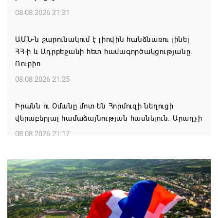
08.08.2026 21:31
ԱՄՆ-ն շարունակում է լիովին հանձնառու լինել
ՀՀ-ի և Ադրբեջանի հետ համագործակցությանը.
Ռուբիո
08.08.2026 21:25
Իրանն ու Օմանը մոտ են Հորմուզի նեղուցի
վերաբերյալ համաձայնության հասնելուն. Արաղչի
08.08.2026 21:17
Նիկոլ Փաշինյանը և Դոնալդ Թրամփը
հեռախոսազրույցի ընթացքում վերահաստատել են
TRIPP-ի կառուցման աշխատանքները մոտ
ապագայում սկսելու իրենց հաստատակամությունը
08.08.2026 21:12