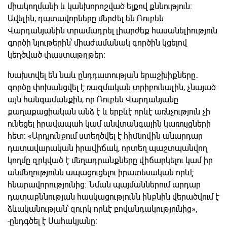
միակողմանի և կանխորոշված ելքով քննություն։
Ավելին, դատավորները մերժել են Ռուբեն
Վարդանյանին տրամադրել լիարժեք հասանելիություն
գործի նյութերին՝ միաժամանակ գործին կցելով
կեղծված փաստաթղթեր։
Խախտվել են նաև ընդդատության երաշխիքները․
գործը փոխանցվել է ռազմական տրիբունալին, չնայած
այն հանգամանքին, որ Ռուբեն Վարդանյանը
քաղաքացիական անձ է և երբևէ որևէ առնչություն չի
ունեցել իրավապահ կամ անվտանգային կառույցների
հետ։ «Արդյունքում ստեղծվել է հիմնովին անարդար
դատավարական իրավիճակ, որտեղ պաշտպանվող
կողմը զրկված է մեղադրանքները վիճարկելու կամ իր
անմեղությունն ապացուցելու իրատեսական որևէ
հնարավորությունից։ Նման պայմաններում արդար
դատաքննության հասկացությունն ինքնին վերածվում է
ձևականության՝ զուրկ որևէ բովանդակությունից»,
-ընդգծել է Սահակյանը։