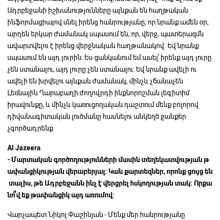
Ադրբեջանի իշխանությունները այնքան են հաղթական
ինֆորմացիայով սնել իրենց հանրությանը, որ նրանք ամեն օր,
արդեն երկար ժամանակ սպասում են, որ, վերջ, պատերազմն
ավարտվելու է իրենց վերջնական հաղթանակով։ Եվ նրանք
սպասում են այդ լուրին: Ես ցանկանում եմ ասել՝ իրենք այդ լուրը
չեն ստանալու, այդ լուրը չեն ստանալու: Եվ նրանք ավելի ու
ավելի են խրվելու այնքան ժամանակ, մինչև չճանաչեն
Լեռնային Ղարաբաղի ժողովրդի ինքնորոշման լեգիտիմ
իրավունքը, և մինչև կառուցողական դաշտում մենք բոլորով
դիվանագիտական լուծմանը հասնելու անկեղծ ջանքեր
չգործադրենք:
Al Jazeera
-
Մարտական
գործողությունների
մասին
տեղեկատվության
թ
ափանցիկության
վերաբերյալ:
Կան
քարտեզներ,
որոնք
ցույց
են
տալիս,
թե
Ադրբեջանն
ինչ
է
վերցրել
հսկողության
տակ:
Որքա
նո՞վ
եք
թափանցիկ
այդ
առումով:
Վարչապետ Նիկոլ Փաշինյան - Մենք մեր հանրությանը