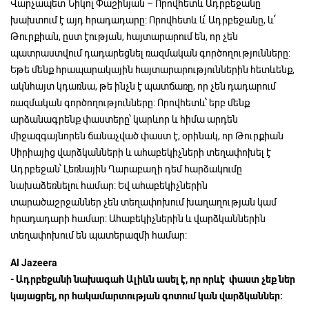
Վարչապետ Նիկոլ Փաշինյան – Որովհետև Ադրբեջանը
խախտում է այդ հրադադարը: Որովհետև և՛ Ադրբեջանը, և ՛
Թուրքիան, ըստ էության, հայտարարում են, որ չեն
պատրաստվում դադարեցնել ռազմական գործողությունները:
Եթե մենք հրապարակային հայտարարություններին հետևենք,
ակնհայտ կդառնա, թե ինչն է պատճառը, որ չեն դադարում
ռազմական գործողությունները: Որովհետև՝ երբ մենք
արձանագրենք փաստերը՝ կարևոր և հիմա արդեն
միջազգայնորեն ճանաչված փաստ է, օրինակ, որ Թուրքիան
Սիրիայից վարձկանների և ահաբեկիչների տեղափոխել է
Ադրբեջան՝ Լեռնային Ղարաբաղի դեմ հարձակումը
նախաձեռնելու համար: Եվ ահաբեկիչներին
տարածաշրջաններ չեն տեղափոխում խաղաղության կամ
հրադադարի համար: Ահաբեկիչներին և վարձկաններին
տեղափոխում են պատերազմի համար:
Al Jazeera
-
Ադրբեջանի
նախագահ
Ալիևն
ասել
է,
որ
որևէ
փաստ
չեք
ներ
կայացրել,
որ
հակամարտության
գոտում
կան
վարձկաններ: