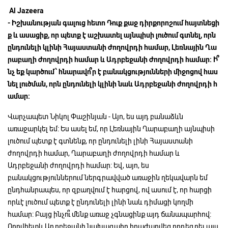
Al Jazeera
-
Իշխանության
գալուց
հետո
Դուք
քաջ
դիրքորոշում
հայտնեցի
ք
և
ասացիք,
որ
պետք
է
աշխատել
այնպիսի
լուծում
գտնել,
որն
ընդունելի
կլինի
Հայաստանի
ժողովրդի
համար,
Լեռնային
Ղա
րաբաղի
ժողովրդի
համար
և
Ադրբեջանի
ժողովրդի
համար:
Ի՞
նչ
եք
կարծում՝
հնարավո՞ր
է
բանակցությունների
միջոցով
հաս
նել
լուծման,
որն
ընդունելի
կլինի
նաև
Ադրբեջանի
ժողովրդի
հ
ամար:
Վարչապետ Նիկոլ Փաշինյան - Այո, ես այդ բանաձևն
առաջարկել եմ: Ես ասել եմ, որ Լեռնային Ղարաբաղի այնպիսի
լուծում պետք է գտնենք, որ ընդունելի լինի Հայաստանի
ժողովրդի համար, Ղարաբաղի ժողովրդի համար և
Ադրբեջանի ժողովրդի համար: Եվ, այո, ես
բանակցություններում ներգրավված առաջին ղեկավարն եմ
ընդհանրապես, որ զբաղվում է հարցով, ով ասում է, որ հարցի
որևէ լուծում պետք է ընդունելի լինի նաև դիմացի կողմի
համար: Բայց ինչո՞ւ մենք առաջ չգնացինք այդ ճանապարհով:
Որովհետև Ադրբեջանի նախագահը հրաժարվեց որդեգրել այս