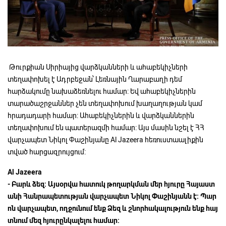
Թուրքիան Սիրիայից վարձկանների և ահաբեկիչների
տեղափոխել է Ադրբեջան՝ Լեռնային Ղարաբաղի դեմ
հարձակումը նախաձեռնելու համար: Եվ ահաբեկիչներին
տարածաշրջաններ չեն տեղափոխում խաղաղության կամ
հրադադարի համար: Ահաբեկիչներին և վարձկաններին
տեղափոխում են պատերազմի համար: Այս մասին նշել է ՀՀ
վարչապետ Նիկոլ Փաշինյանը Al Jazeera հեռուստաալիքին
տված հարցազրույցում:
Al Jazeera
-
Բարև
ձեզ:
Այսօրվա
հատուկ
թողարկման
մեր
հյուրը
Հայաստ
անի
Հանրապետության
վարչապետ
Նիկոլ
Փաշինյանն
է:
Պար
ոն
վարչապետ,
ողջունում
ենք
Ձեզ
և
շնորհակալություն
ենք
հայ
տնում
մեզ
հյուրընկալելու
համար: