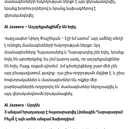
մասնագետների հսկողության ներքո է այն վերականգնվել,
նրանց խորհուրդներով և նրանց նախագծերով է
վերականգնվել:
Al Jazeera –
Ադրբեջանցինե՞ր
են
եղել:
Վարչապետ Նիկոլ Փաշինյան – Էլի եմ ասում՝ այդ ամենը տեղի
է ունեցել մասնագետների հսկողության ներքո: Այդ
մասնագետները Հայաստանից և Ղարաբաղից չեն եղել, նրանք
եղել են արտերկրից: Ես չեմ կարող ասել, որ ադրբեջանցիներ
են եղել: Բայց, որքան գիտեմ - իմ գիտելիքները շատ մեծ չեն
այդ բնագավառում, ցավոք - դա շիա ուղղության մզկիթ է, և շիա
հոգևորականներ և մասնագետներ են, ովքեր մեր
բարերարներին ուղղորդել են՝ մասնագետներ ներգրավվել և
այդ վերականգնումն իրականացնել:
Al Jazeera -
Արդեն
3
անգամ
հրադադար
է
հայտարարվել
Լեռնային
Ղարաբաղում:
Ինչո՞ւ
է
այն
ամեն
անգամ
ձախողվում: