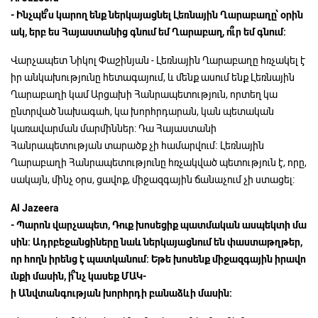
-
Ինչպե՞ս
կարող
ենք
ներկայացնել
Լեռնային
Ղարաբաղը՝
օրին
ակ,
երբ
ես
Հայաստանից
գնում
եմ
Ղարաբաղ,
ո՞ւր
եմ
գնում:
Վարչապետ Նիկոլ Փաշինյան - Լեռնային Ղարաբաղը հռչակել է
իր անկախությունը հետագայում, և մենք ասում ենք Լեռնային
Ղարաբաղի կամ Արցախի Հանրապետություն, որտեղ կա
ընտրված նախագահ, կա խորհրդարան, կան պետական
կառավարման մարմիններ: Դա Հայաստանի
Հանրապետության տարածք չի համարվում։ Լեռնային
Ղարաբաղի Հանրապետությունը հռչակված պետություն է, որը,
սակայն, մինչ օրս, ցավոք, միջազգային ճանաչում չի ստացել:
Al Jazeera
-
Պարոն
վարչապետ,
Դուք
խոսեցիք
պատմական
ասպեկտի
մա
սին:
Ադրբեջանցիները
նաև
ներկայացնում
են
փաստաթղթեր,
որ
հողն
իրենց
է
պատկանում:
Եթե
խոսենք
միջազգային
իրավո
ւնքի
մասին,
ի՞նչ
կասեք
ՄԱԿ-
ի
Անվտանգության
խորհրդի
բանաձևի
մասին: