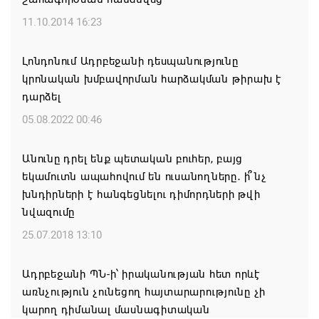
Միասնական աղոթք և Ամենայն Հայոց
Կաթողիկոսի հայրապետական պատգամը
11.10.2014 16:23
Միածնաէջ Մայր Տաճարում
Լոնդոնում Ադրբեջանի դեսպանությունը
07.08.2026 19:50
կրոնական խմբավորման հարձակման թիրախ է
դարձել
Ժամանակակից Բելառուսին պակասում է այն
կառավարման համակարգը, որը կար խորհրդային
05.08.2022 00:46
ժամանակներում, հայտարարել է Ալեքսանդր
Լուկաշենկոն
Անունը դրել ենք պետական բուհեր, բայց
եկամուտն ապահովում են ուսանողները․ ի՞նչ
07.08.2026 17:16
խնդիրների է հանգեցնելու դիմորդների թվի
նվազումը
ՀՀ ԱԱԾ սահմանապահ զորքերի
պատվիրակությունն այցելել է Լիտվայի
25.07.2018 13:10
Հանրապետություն
Ադրբեջանի ՊՆ-ի՝ իրականության հետ որևէ
07.08.2026 16:57
առնչություն չունեցող հայտարարությունը չի
կարող դիմանալ մասնագիտական
Գարեգին Բ-ի և եպիսկոպոսների գործով