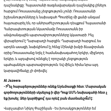
դաշնակիցը: Հայաստանի ռազմավարական դաշնակից լինելու
հարցում Ռուսաստանը չեզոքություն չունի: Ռուսաստանի
իշխանությունները և նախագահ Պուտինը մի քանի անգամ
հայտարարել են, որ անհրաժեշտության դեպքում Հայաստանի
Հանրապետության նկատմամբ Ռուսաստանն իր
անվտանգային պարտավորությունները կկատարի: Ինչ
վերաբերում է Ղարաբաղի հարցին: Ղարաբաղի հարցում, ես
արդեն ասացի, նախկինում էլ հենց Մինսկի խմբի ձևավորման
օրից Ռուսաստանը եղել է համանախագահող երկիր, միջնորդ
երկիր, և այդպիսով ունեցել է որոշակի չեզոքություն
պահպանելու պարտավորություն: Եվ մինչև հիմա նրա այդ
կարգավիճակը չի փոխվել:
Al Jazeera
-
Ի՞նչ
հարաբերություններ
ունեք
Արևմուտքի
հետ:
Մարտական
գործողությունների
սկսելուց
ի
վեր
Դուք
ԱՄՆ
նախագահի
հետ
չ
եք
խոսել:
Ձեր
կարծիքով՝
դա
որևէ
բան
մատնանշո՞ւմ
է:
Վարչապետ Նիկոլ Փաշինյան - Ես խոսակցություններ եմ