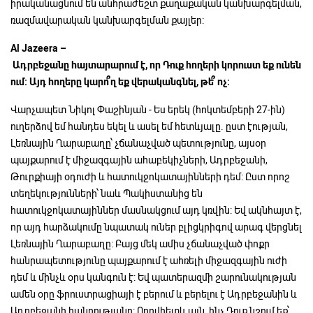
իրականացնում են անհրաժեշտ քաղաքական կանխարգելման,
ռազմավարական կանխարգելման քայլեր:
Al Jazeera –
Ադրբեջանը
հայտարարում
է,
որ
Դուք
հողերի
կորուստ
եք
ունեն
ում:
Այդ
հողերը
կարո՞ղ
եք
վերականգնել,
թե՞
ոչ:
Վարչապետ Նիկոլ Փաշինյան - Ես երեկ (հոկտեմբերի 27-ին)
ուղերձով եմ հանդես եկել և ասել եմ հետևյալը. ըստ էության,
Լեռնային Ղարաբաղը՝ չճանաչված պետությունը, այսօր
պայքարում է միջազգային ահաբեկիչների, Ադրբեջանի,
Թուրքիայի օդուժի և հատուկջոկատայինների դեմ: Ըստ որոշ
տեղեկությունների՝ նաև Պակիստանից են
հատուկջոկատայիններ մասնակցում այդ կռվին: Եվ ակնհայտ է,
որ այդ հարձակումը նպատակ ուներ բլիցկրիգով արագ վերցնել
Լեռնային Ղարաբաղը: Բայց մեկ ամիս չճանաչված փոքր
հանրապետությունը պայքարում է ահռելի միջազգային ուժի
դեմ և մինչև օրս կանգուն է: Եվ պատերազմի շարունակության
ամեն օրը ֆրուստրացիայի է բերում և բերելու է Ադրբեջանին և
Ադրբեջանի հանրությանը: Որովհետև այն, ինչ Դուք նշում եք՝