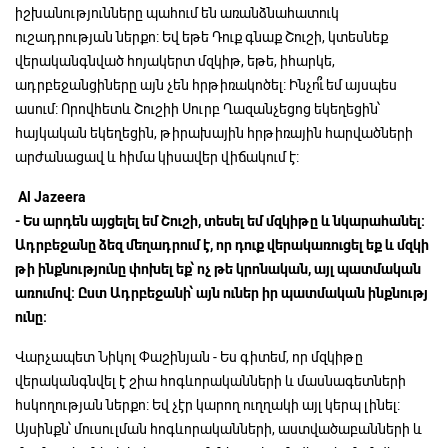
իշխանությունները պահում են առանձնահատուկ
ուշադրության ներքո: Եվ եթե Դուք գնաք Շուշի, կտեսնեք
վերականգնված հոյակերտ մզկիթ, եթե, իհարկե,
ադրբեջանցիները այն չեն հրթիռակոծել: Ինչո՞ւ եմ այսպես
ասում: Որովհետև Շուշիի Սուրբ Ղազանչեցոց եկեղեցին՝
հայկական եկեղեցին, թիրախային հրթիռային հարվածների
արժանացավ և հիմա կիսավեր վիճակում է:
Al Jazeera
-
Ես
արդեն
այցելել
եմ
Շուշի,
տեսել
եմ
մզկիթը
և
նկարահանել:
Ադրբեջանը
ձեզ
մեղադրում
է,
որ
դուք
վերակառուցել
եք
և
մզկի
թի
ինքնությունը
փոխել
եք՝
ոչ
թե
կրոնական,
այլ
պատմական
առումով:
Ըստ
Ադրբեջանի՝
այն
ուներ
իր
պատմական
ինքնությ
ունը:
Վարչապետ Նիկոլ Փաշինյան - Ես գիտեմ, որ մզկիթը
վերականգնվել է շիա հոգևորականների և մասնագետների
հսկողության ներքո: Եվ չէր կարող ուղղակի այլ կերպ լինել:
Այսինքն՝ մուսուլման հոգևորականների, աստվածաբանների և