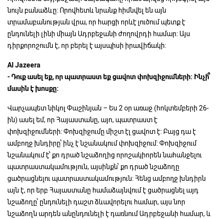
նույն բանաձևը: Որովհետև նրանք հիմնվել են այն
տրամաբանության վրա, որ հարցի որևէ լուծում պետք է
ընդունելի լինի միայն Ադրբեջանի ժողովրդի համար: Այս
դիրքորոշումն է, որ բերել է այսպիսի իրավիճակի:
Al Jazeera
-
Դուք
ասել
եք,
որ
պատրաստ
եք
ցավոտ
փոխզիջումների:
Ինչի՞
մասին
է
խոսքը:
Վարչապետ նիկոլ Փաշինյան – Ես 2 օր առաջ (հոկտեմբերի 26-
ին) ասել եմ, որ Հայաստանը, այո, պատրաստ է
փոխզիջումների: Փոխզիջումը միշտ էլ ցավոտ է: Բայց դա է
ամբողջ խնդիրը՝ ինչ է նշանակում փոխզիջում: Փոխզիջում
նշանակում է՝ քո դրած նշաձողից որոշակիորեն նահանջելու
պատրաստակամություն, այսինքն՝ քո դրած նշաձողը
ցածրացնելու պատրաստակամություն: Հենց ամբողջ խնդիրն
այն է, որ երբ Հայաստանը համաձայնվում է ցածրացնել այդ
նշաձողը՝ ընդունելի դաշտ ձևավորելու համար, այս նոր
նշաձողն արդեն անընդունելի է դառնում Ադրբեջանի համար, և