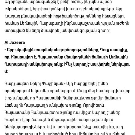
Ադրբեջանն արձագանքել է բռնի ուժով, ինչպես այսօր՝
ռմբակոծելով, հրթիռակոծելով խաղաղ բնակավայրերը: Այդ
խաղաղ բնակավայրերի հրթիռակոծությունները հեռացնելու
համար Լեռնային Ղարաբաղի ինքնապաշտպանության ուժերն
ստիպված են եղել ձևավորել անվտանգության գոտի:
Al Jazeera
-
Երբ
սկսվեցին
ռազմական
գործողությունները,
Դուք
ասացիք,
որ,
հնարավոր
է,
Հայաստանը
միակողմանի
ճանաչի
Լեռնային
Ղարաբաղի
անկախությունը:
Ի՞նչ
կարող
է
սա
փոխել
ներկայու
մ:
Վարչապետ Նիկոլ Փաշինյան - Այդ հարցը եղել է մեր
օրակարգում և կա մեր օրակարգում: Բայց մեզ համար գլխավոր
է ոչ այնքան, որ Հայաստանի Հանրապետությունը ճանաչի
Լեռնային Ղարաբաղի անկախությունը: Որովհետև
Հայաստանի Հանրապետությունը դա միշտ կարող է անել:
Կարևոր է, որ ճանաչեն միջազգային հանրության մյուս
ներկայացուցիչները: Եվ այսօր կարծում ենք, առավել ևս, այդ
հարցը հրատապ է, և ստեղծված իրավիճակը հաշվի առնելով,