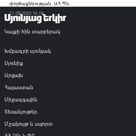
փորձաքննության. ԱՀ ՊՆ
դատավորն ինքնաբացարկ է հայտնել
21.08.2023 16:18
07.08.2026 16:55
Կայքի հին տարբերակ
Թուրքիան, Սաուդյան Արաբիան և Պակիստանը
ռազմական դաշինք ստեղծելու մասին
համաձայնագիր են ստորագրել
Խմբագրի սյունյակ
07.08.2026 16:43
Սյունիք
Արցախ
Հայաստան
Միջազգային
Տեսանյութեր
Մշակույթ և սպորտ