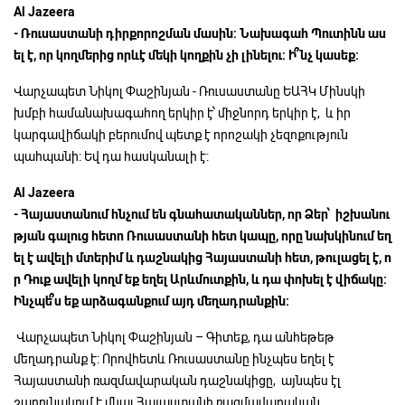
Al Jazeera
-
Ռուսաստանի
դիրքորոշման
մասին:
Նախագահ
Պուտինն
աս
ել
է,
որ
կողմերից
որևէ
մեկի
կողքին
չի
լինելու:
Ի՞նչ
կասեք:
Վարչապետ Նիկոլ Փաշինյան - Ռուսաստանը ԵԱՀԿ Մինսկի
խմբի համանախագահող երկիր է՝ միջնորդ երկիր է, և իր
կարգավիճակի բերումով պետք է որոշակի չեզոքություն
պահպանի: Եվ դա հասկանալի է:
Al Jazeera
-
Հայաստանում
հնչում
են
գնահատականներ,
որ
Ձեր՝
իշխանու
թյան
գալուց
հետո
Ռուսաստանի
հետ
կապը,
որը
նախկինում
եղ
ել
է
ավելի
մտերիմ
և
դաշնակից
Հայաստանի
հետ,
թուլացել
է,
ո
ր
Դուք
ավելի
կողմ
եք
եղել
Արևմուտքին,
և
դա
փոխել
է
վիճակը:
Ինչպե՞ս
եք
արձագանքում
այդ
մեղադրանքին:
Վարչապետ Նիկոլ Փաշինյան – Գիտեք, դա անհեթեթ
մեղադրանք է: Որովհետև Ռուսաստանը ինչպես եղել է
Հայաստանի ռազմավարական դաշնակիցը, այնպես էլ
շարունակում է մնալ Հայաստանի ռազմավարական