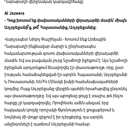
Ղարաբաղի վերջնական կարգավիճակը:
Al Jazeera
-
Դուք
խոսում
եք
փախստականների
վերադարձի
մասին՝
միայն
Ադրբեջանի՞ց,
թե՞
Հայաստանից,
Ադրբեջանից:
Վարչապետ Նիկոլ Փաշինյան - Խոսում ենք Լեռնային
Ղարաբաղի ինքնավար մարզի և ընդհարապես
հակամարտության գոտու փախստականների վերադարձի
մասին: Եվ սա բավական լուրջ նշաձողի իջեցում է: Այս նշաձողի
իջեցման արդյունքում ձևավորվել էր փաստաթուղթ, որը, ըստ
էության, համաձայնեցված էր արդեն Հայաստանի, Ադրբեջանի
և Ռուսաստանի, ԵԱՀԿ Մինսկի խմբի համանախագահների
կողմից: Բայց Ադրբեջանը վերջին պահին հրաժարվեց ընդունել
այս փաստաթուղթը: Եվ այս պրոցեսը ցույց է տալիս, թե ինչու
հարցը չի կարգավորվել: Որովհետև ամեն անգամ, երբ
հայկական կողմը որոշակի ճկունություն է ցուցաբերում և
նույնիսկ մի փոքր զիջում է իր դիրքերից, դա արդեն
անընդունելի է դառնում Ադրբեջանի համար: