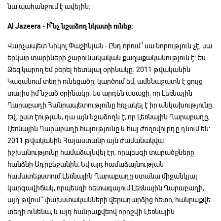
նա պահանջում է ավելին:
Al Jazeera -
Ի՞նչ
նշաձող
նկատի
ունեք:
Վարչապետ Նիկոլ Փաշինյան - Ընդ որում՝ սա նորություն չէ, սա
երկար տարիների շարունակական քաղաքականություն է: Ես
Ձեզ կարող եմ բերել հետևյալ օրինակը. 2011 թվականին
Կազանում տեղի ունեցածը, կարծում եմ, ամենաշատն է ցույց
տալիս իմ նշած օրինակը: Ես արդեն ասացի, որ Լեռնային
Ղարաբաղի Հանրապետությունը հռչակել է իր անկախությունը:
Եվ, ըստ էության, դա այն նշաձողն է, որ Լեռնային Ղարաբաղը,
Լեռնային Ղարաբաղի հայությունը և հայ ժողովուրդը դնում են:
2011 թվականին Հայաստանի այն ժամանակվա
իշխանությունը համաձայնվել էր, որպեսզի տարածքները
հանձնի Ադրբեջանին: Եվ այդ համաձայնության
համատեքստում Լեռնային Ղարաբաղը ստանա միջանկյալ
կարգավիճակ, որպեսզի հետագայում Լեռնային Ղարաբաղի,
այդ թվում՝ փախստականների վերադարձից հետո, հանրաքվե
տեղի ունենա, և այդ հանրաքվեով որոշվի Լեռնային