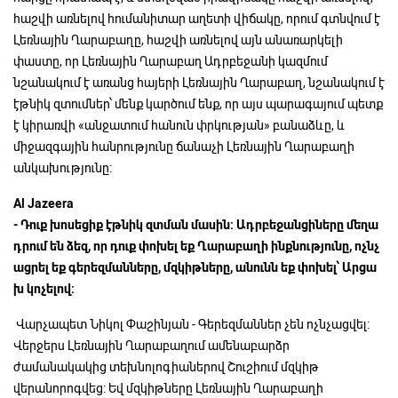
հաշվի առնելով հումանիտար աղետի վիճակը, որում գտնվում է
Լեռնային Ղարաբաղը, հաշվի առնելով այն անառարկելի
փաստը, որ Լեռնային Ղարաբաղ Ադրբեջանի կազմում
նշանակում է առանց հայերի Լեռնային Ղարաբաղ, նշանակում է
էթնիկ զտումներ՝ մենք կարծում ենք, որ այս պարագայում պետք
է կիրառվի «անջատում հանուն փրկության» բանաձևը, և
միջազգային հանրությունը ճանաչի Լեռնային Ղարաբաղի
անկախությունը:
Al Jazeera
-
Դուք
խոսեցիք
էթնիկ
զտման
մասին:
Ադրբեջանցիները
մեղա
դրում
են
ձեզ,
որ
դուք
փոխել
եք
Ղարաբաղի
ինքնությունը,
ոչնչ
ացրել
եք
գերեզմանները,
մզկիթները,
անունն
եք
փոխել՝
Արցա
խ
կոչելով:
Վարչապետ Նիկոլ Փաշինյան - Գերեզմաններ չեն ոչնչացվել:
Վերջերս Լեռնային Ղարաբաղում ամենաբարձր
ժամանակակից տեխնոլոգիաներով Շուշիում մզկիթ
վերանորոգվեց: Եվ մզկիթները Լեռնային Ղարաբաղի