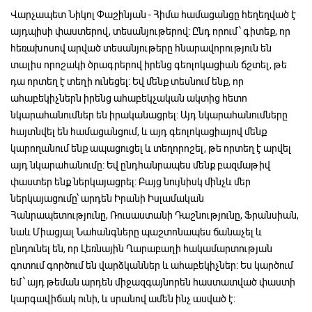
Վարչապետ Նիկոլ Փաշինյան - Հիմա համացանցը հեղեղված է
այդպիսի փաստերով, տեսանյութերով: Ընդ որում՝ գիտեք, որ
հեռախոսով արված տեսանյութերը հնարավորություն են
տալիս որոշակի ծրագրերով իրենց գեոլոկացիան ճշտել, թե
դա որտեղ է տեղի ունեցել: Եվ մենք տեսնում ենք, որ
ահաբեկիչներն իրենց ահաբեկչական ակտից հետո
նկարահանումներ են իրականացրել: Այդ նկարահանումները
հայտնվել են համացանցում, և այդ գեոլոկացիայով մենք
կարողանում ենք ապացուցել և տեղորոշել, թե որտեղ է արվել
այդ նկարահանումը: Եվ ընդհանրապես մենք բազմաթիվ
փաստեր ենք ներկայացրել: Բայց նույնիսկ մինչև մեր
ներկայացումը՝ արդեն Իրանի Իսլամական
Հանրապետությունը, Ռուսաստանի Դաշնությունը, Ֆրանսիան,
նաև Միացյալ Նահանգները պաշտոնապես ճանաչել և
ընդունել են, որ Լեռնային Ղարաբաղի հակամարտության
գոտում գործում են վարձկաններ և ահաբեկիչներ: Ես կարծում
եմ՝ այդ թեման արդեն միջազգայնորեն հաստատված փաստի
կարգավիճակ ունի, և սրանով ամեն ինչ ասված է: