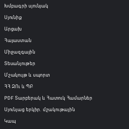
Խմբագրի սյունյակ
Սյունիք
Արցախ
Հայաստան
Միջազգային
Տեսանյութեր
Մշակույթ և սպորտ
ՀՀ ԶՈւ և ՊԲ
PDF Տարբերակ և Հատուկ Համարներ
Սյունյաց երկիր. մշակութային
Կապ