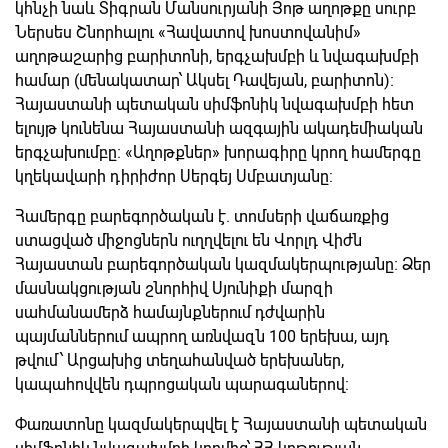
կհնչի նաև Տիգրան Մանսուրյանի Յոթ աղոթքը սուրբ
Ներսես Շնորհալու «Հավատով խոստովանիմ»
աղոթաշարից բարիտոնի, երգչախմբի և նվագախմբի
համար (մենակատար՝ Ակսել Դավեյան, բարիտոն)։
Հայաստանի պետական սիմֆոնիկ նվագախմբի հետ
ելույթ կունենա Հայաստանի ազգային ակադեմիական
երգչախումբը։ «Աղոթքներ» խորագիրը կրող համերգը
կղեկավարի դիրիժոր Սերգեյ Սմբատյանը:
Համերգը բարեգործական է. տոմսերի վաճառքից
ստացված միջոցներն ուղղվելու են Վորլդ Վիժն
Հայաստան բարեգործական կազմակերպությանը։ Ձեր
մասնակցության շնորհիվ Սյունիքի մարզի
սահմանամերձ համայնքներում դժվարին
պայմաններում ապրող առնվազն 100 երեխա, այդ
թվում՝ Արցախից տեղահանված երեխաներ,
կապահովվեն դպրոցական պարագաներով։
Փառատոնը կազմակերպվել է Հայաստանի պետական