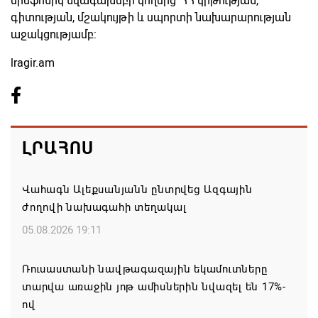
սիմֆոնիկ նվագախմբի կողմից՝ ՀՀ կրթության,
գիտության, մշակույթի և սպորտի նախարարության
աջակցությամբ:
lragir.am
ԼՐԱՀՈՍ
Վահագն Ալեքսանյանն ընտրվեց Ազգային
ժողովի նախագահի տեղակալ
05.08.2026 19:11
Ռուսաստանի նավթագազային եկամուտները
տարվա առաջին յոթ ամիսներին նվազել են 17%-
ով