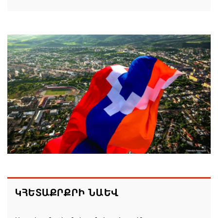
Մոսկվան կարող է ռուսաստանցի
զբոսաշրջիկներին հետ պահել Հայաստան
այցելելուց․ Մատվիենկո
06.08.2026 20:30
ՌԴ–ն ՀՀ–ից երկաթուղու կոնցեսիոն
կառավարման մասին պաշտոնական դիմում չի
ստացել. Օվերչուկ
06.08.2026 19:03
Հայաստանյայց Առաքելական Եկեղեցու
առաջնորդը կկանգնի դատարանի առջև՝
կառավարության հետ խորացող
հակամարտության պատճառով․ Reuters-ի
ԿՀԵՏԱՔՐՔՐԻ ՆԱԵՎ
արձագանքը
06.08.2026 18:41