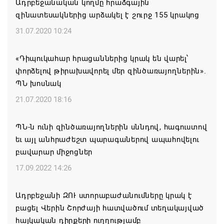
Ադրբեջանական կողմը հրաձգային
զինատեսակներից արձակել է շուրջ 155 կրակոց
Ռուսաստանից Ադրբեջանի տարածքով
31.07.2020 10:24
Հայաստան է ուղարկվել ցորենով բեռնված 14
վագոն
«Դիպուկահար հրացաններից կրակ են վարել՝
06.08.2026 17:52
փորձելով թիրախավորել մեր զինծառայողներին».
ՊՆ խոսնակ
«Հայաստան» խմբակցությունը ևս մասնակցելու է
21.07.2020 18:16
դատավարությանը՝ ի աջակցություն Ամենայն
Հայոց կաթողիկոսի և սրբազանների. Աննա
ՊՆ-ն ունի զինծառայողներին սննդով, հագուստով
Գրիգորյան
եւ այլ անհրաժեշտ պարագաներով ապահովելու
06.08.2026 17:04
բավարար միջոցներ
17.09.2022 14:26
Քրիստիննե Գրիգորյանը վերանշանակվել է
Արտաքին հետախուզության ծառայության պետի
Ադրբեջանի ԶՈՒ ստորաբաժանումները կրակ է
պաշտոնում
բացել Վերին Շորժայի հատվածում տեղակայված
06.08.2026 14:21
հայկական դիրքերի ուղղությամբ