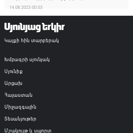
14.08.2023 00:03
Հայաստանի ներկայիս իշխանությունը ձախողում
է թե՛ երկրի ներսում ազգային համերաշխության
պահպանման, թե՛ արտաքին ճակատում հայ
ժողովրդի շահերի պաշտպանության գործը
Կայքի հին տարբերակ
06.08.2026 14:18
Անդրանիկ Սիմոնյանը վերանշանակվել է ԱԱԾ
Խմբագրի սյունյակ
տնօրեն, իսկ նրա տեղակալ Արամ Հակոբյանն
Սյունիք
ազատվել է պաշտոնից
Արցախ
06.08.2026 14:16
Հայաստան
Կառավարությունը փոխում է երեք
Միջազգային
նախարարությունների անվանումները
06.08.2026 12:45
Տեսանյութեր
Մշակույթ և սպորտ