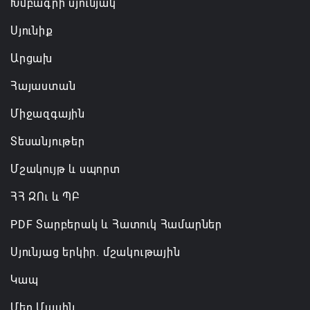
Խմբագրի սյունյակ
Կոչ ենք անում ՀՀ իշխանություններին` ձեռնպահ
մնալ այնպիսի քայլերից, որոնք կարող են
Սյունիք
վտանգել երկրի հոգևոր ու հասարակական
Արցախ
կայունությունը. եպիսկոպոսների
հայտարարությունը
Հայաստան
06.08.2026 20:36
Միջազգային
Տեսանյութեր
Մշակույթ և սպորտ
ՀՀ ԶՈւ և ՊԲ
PDF Տարբերակ և Հատուկ Համարներ
Սյունյաց երկիր. մշակութային
Կապ
Մեր Մասին