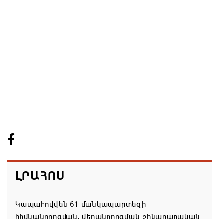
ԼՐԱՀՈՍ
Կապահովվեն 61 մանկապարտեզի
հիմնանորոգման, վերանորոգման շինարարական