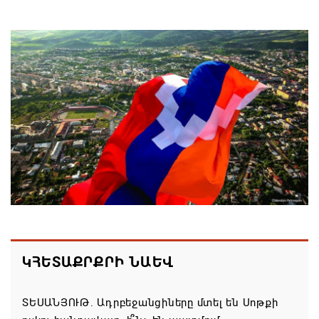
Մոսկվան կարող է ռուսաստանցի
զբոսաշրջիկներին հետ պահել Հայաստան
այցելելուց․ Մատվիենկո
06.08.2026 20:30
ՌԴ–ն ՀՀ–ից երկաթուղու կոնցեսիոն
կառավարման մասին պաշտոնական դիմում չի
ստացել. Օվերչուկ
06.08.2026 19:03
Հայաստանյայց Առաքելական Եկեղեցու
առաջնորդը կկանգնի դատարանի առջև՝
կառավարության հետ խորացող
հակամարտության պատճառով․ Reuters-ի
ԿՀԵՏԱՔՐՔՐԻ ՆԱԵՎ
արձագանքը
06.08.2026 18:41
ՏԵՍԱՆՅՈՒԹ. Ադրբեջանցիները մտել են Սոթքի