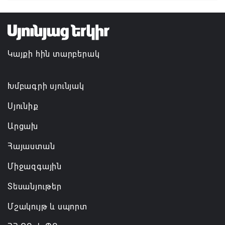
Հայաստանի ներկայիս իշխանությունը ձախողում
է թե՛ երկրի ներսում ազգային համերաշխության
պահպանման, թե՛ արտաքին ճակատում հայ
ժողովրդի շահերի պաշտպանության գործը
Կայքի հին տարբերակ
06.08.2026 14:18
Անդրանիկ Սիմոնյանը վերանշանակվել է ԱԱԾ
Խմբագրի սյունյակ
տնօրեն, իսկ նրա տեղակալ Արամ Հակոբյանն
Սյունիք
ազատվել է պաշտոնից
Արցախ
06.08.2026 14:16
Հայաստան
Կառավարությունը փոխում է երեք
Միջազգային
նախարարությունների անվանումները
06.08.2026 12:45
Տեսանյութեր
Մշակույթ և սպորտ