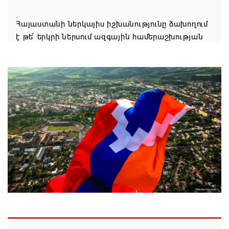
Հայաստանի ներկայիս իշխանությունը ձախողում
է թե՛ երկրի ներսում ազգային համերաշխության
պահպանման, թե՛ արտաքին ճակատում հայ
ժողովրդի շահերի պաշտպանության գործը
06.08.2026 14:18
Անդրանիկ Սիմոնյանը վերանշանակվել է ԱԱԾ
տնօրեն, իսկ նրա տեղակալ Արամ Հակոբյանն
ազատվել է պաշտոնից
06.08.2026 14:16
Կառավարությունը փոխում է երեք
նախարարությունների անվանումները
06.08.2026 12:45