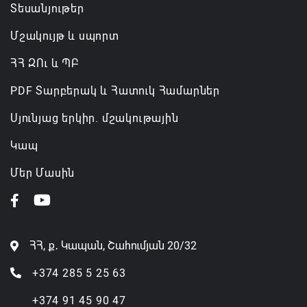
Տեսանյութեր
Մշակույթ և սպորտ
ՀՀ ԶՈւ և ՊԲ
PDF Տարբերակ և Հատուկ Համարներ
Սյունյաց երկիր. մշակութային
Կապ
Մեր Մասին
ՀՀ, ք․ Կապան, Շահումյան 20/32
+374 285 5 25 63
+374 91 45 90 47