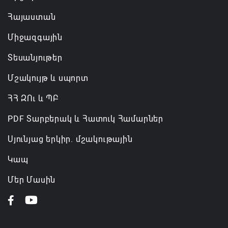
Հայաստան
Միջազգային
Տեսանյութեր
Մշակույթ և սպորտ
ՀՀ ԶՈւ և ՊԲ
PDF Տարբերակ և Հատուկ Համարներ
Սյունյաց երկիր. մշակութային
Կապ
Մեր Մասին