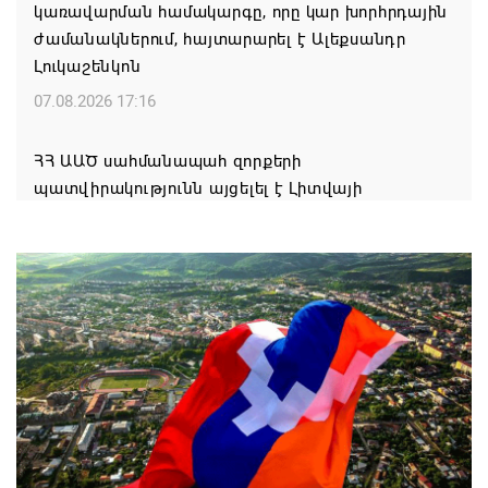
կառավարման համակարգը, որը կար խորհրդային
ժամանակներում, հայտարարել է Ալեքսանդր
Լուկաշենկոն
07.08.2026 17:16
ՀՀ ԱԱԾ սահմանապահ զորքերի
պատվիրակությունն այցելել է Լիտվայի
Հանրապետություն
07.08.2026 16:57
Գարեգին Բ-ի և եպիսկոպոսների գործով
դատավորն ինքնաբացարկ է հայտնել
07.08.2026 16:55
Թուրքիան, Սաուդյան Արաբիան և Պակիստանը
ռազմական դաշինք ստեղծելու մասին
համաձայնագիր են ստորագրել