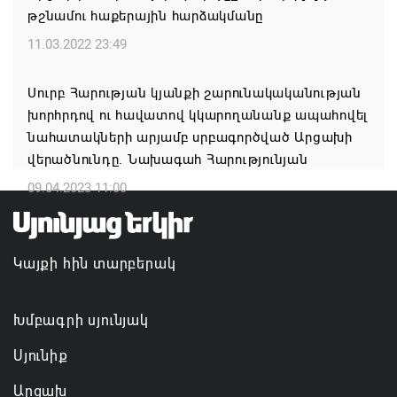
թշնամու հաքերային հարձակմանը
մեծածավալ աշխատանքներ՝ գյուղական
բնակավայրերում
11.03.2022 23:49
07.08.2026 16:09
Սուրբ Հարության կյանքի շարունակականության
խորհրդով ու հավատով կկարողանանք ապահովել
Ռուսաստանի բանակը «Իսկանդերով» հարվածել է
նահատակների արյամբ սրբագործված Արցախի
ուկրաինական գնացքին
վերածնունդը. Նախագահ Հարությունյան
07.08.2026 14:32
09.04.2023 11:00
TRIP ծրագրով 120 մլն եվրո ներդրում՝
Հայաստանի մի շարք զբոսաշրջային
Կայքի հին տարբերակ
կլաստերների զարգացման համար
07.08.2026 13:49
Խմբագրի սյունյակ
Սյունիք
Արցախ