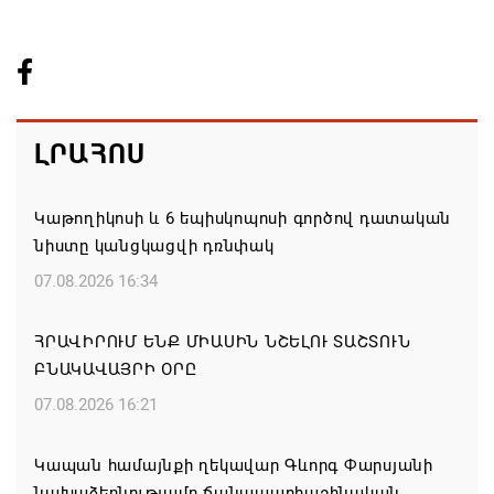
ԼՐԱՀՈՍ
Կաթողիկոսի և 6 եպիսկոպոսի գործով դատական
նիստը կանցկացվի դռնփակ
07.08.2026 16:34
ՀՐԱՎԻՐՈՒՄ ԵՆՔ ՄԻԱՍԻՆ ՆՇԵԼՈՒ ՏԱՇՏՈՒՆ
ԲՆԱԿԱՎԱՅՐԻ ՕՐԸ
07.08.2026 16:21
Կապան համայնքի ղեկավար Գևորգ Փարսյանի
նախաձեռնությամբ ճանապարհաշինական