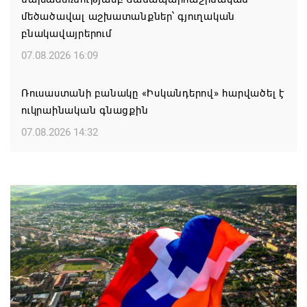
մեծածավալ աշխատանքներ՝ գյուղական
բնակավայրերում
07.08.2026 16:09
Ռուսաստանի բանակը «Իսկանդերով» հարվածել է
ուկրաինական գնացքին
07.08.2026 14:32
TRIP ծրագրով 120 մլն եվրո ներդրում՝
Հայաստանի մի շարք զբոսաշրջային
կլաստերների զարգացման համար
07.08.2026 13:49
Այս օրը պատմության մեջ կարձանագրվի որպես
ամոթի ու դավաճանության օր․ ՌԴ և Նոր
Նախիջևանի հայոց թեմ