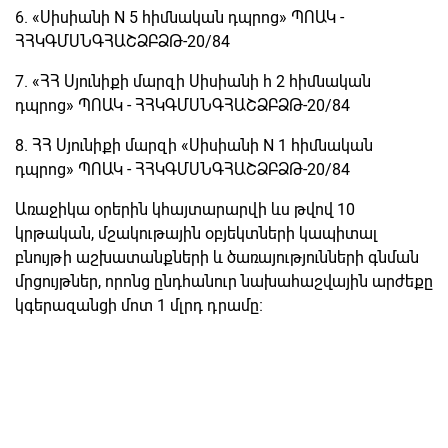
6. «Սիսիանի N 5 հիմնական դպրոց» ՊՈԱԿ -
ՀՀԿԳՄՍՆԳՀԱՇՁԲՁԹ-20/84
7. «ՀՀ Սյունիքի մարզի Սիսիանի հ 2 հիմնական
դպրոց» ՊՈԱԿ - ՀՀԿԳՄՍՆԳՀԱՇՁԲՁԹ-20/84
8. ՀՀ Սյունիքի մարզի «Սիսիանի N 1 հիմնական
դպրոց» ՊՈԱԿ - ՀՀԿԳՄՍՆԳՀԱՇՁԲՁԹ-20/84
Առաջիկա օրերին կհայտարարվի ևս թվով 10
կրթական, մշակութային օբյեկտների կապիտալ
բնույթի աշխատանքների և ծառայությունների գնման
մրցույթներ, որոնց ընդհանուր նախահաշվային արժեքը
կգերազանցի մոտ 1 մլրդ դրամը։