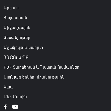
Արցախ
Հայաստան
Միջազգային
Տեսանյութեր
Մշակույթ և սպորտ
ՀՀ ԶՈւ և ՊԲ
PDF Տարբերակ և Հատուկ Համարներ
Սյունյաց երկիր. մշակութային
Կապ
Մեր Մասին