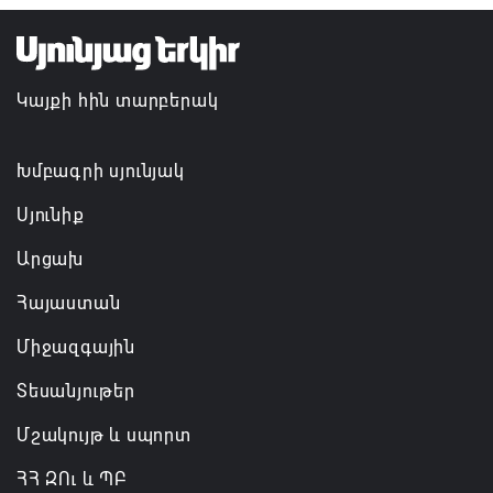
դատավորն ինքնաբացարկ է հայտնել
07.08.2026 16:55
Կայքի հին տարբերակ
Թուրքիան, Սաուդյան Արաբիան և Պակիստանը
ռազմական դաշինք ստեղծելու մասին
համաձայնագիր են ստորագրել
Խմբագրի սյունյակ
07.08.2026 16:43
Սյունիք
Արցախ
Հայաստան
Միջազգային
Տեսանյութեր
Մշակույթ և սպորտ
ՀՀ ԶՈւ և ՊԲ