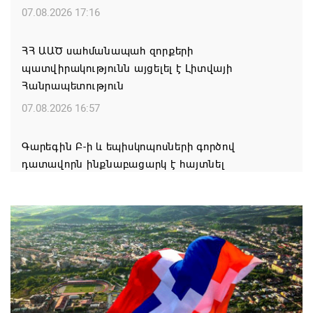
07.08.2026 17:16
ՀՀ ԱԱԾ սահմանապահ զորքերի
պատվիրակությունն այցելել է Լիտվայի
Հանրապետություն
07.08.2026 16:57
Գարեգին Բ-ի և եպիսկոպոսների գործով
դատավորն ինքնաբացարկ է հայտնել
07.08.2026 16:55
Թուրքիան, Սաուդյան Արաբիան և Պակիստանը
ռազմական դաշինք ստեղծելու մասին
համաձայնագիր են ստորագրել
07.08.2026 16:43