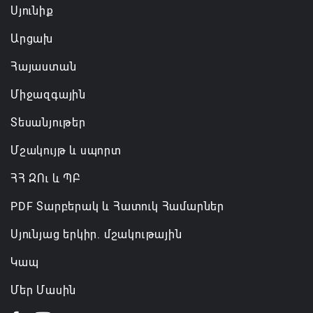
Սյունիք
Արցախ
Հայաստան
Միջազգային
Տեսանյութեր
Մշակույթ և սպորտ
ՀՀ ԶՈւ և ՊԲ
PDF Տարբերակ և Հատուկ Համարներ
Սյունյաց երկիր. մշակութային
Կապ
Մեր Մասին