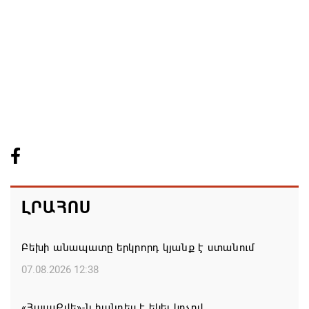
ԼՐԱՀՈՍ
Բեխի անապատը երկրորդ կյանք է ստանում
07.08.2026 12:38
«ՀայաՔվե»-ն հանդես է եկել կոչով