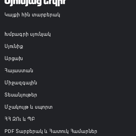
հիմնանորոգման, վերանորոգման շինարարական
Կայքի հին տարբերակ
աշխատանքները
06.08.2026 22:49
Խմբագրի սյունյակ
Սյունիք
Արցախ
Հայաստան
Միջազգային
Տեսանյութեր
Մշակույթ և սպորտ
ՀՀ ԶՈւ և ՊԲ
PDF Տարբերակ և Հատուկ Համարներ