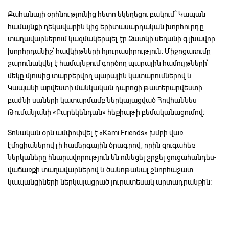
Քահանայի օրհնությունից հետո եկեղեցու բակում՝ Կապան
համայնքի ղեկավարին կից երիտասարդական խորհուրդը
տաղավարներում կազմակերպել էր Զատկի սեղանի գլխավոր
խորհրդանիշ՝ հավկիթների հյուրասիրություն: Միջոցառումը
շարունակվել է համայնքում գործող պարային համույթների՝
մեկը մյուսից տարբերվող պարային կատարումներով և
Կապանի արվեստի մանկական դպրոցի թատերարվեստի
բաժնի սաների կատարմամբ ներկայացված Հովհաննես
Թումանյանի «Բարեկենդան» հեքիաթի բեմականացումով։
Տոնական օրն ամփոփվել է «Kami Friends» խմբի վառ
էմոցիաներով լի համերգային ծրագրով, որին զուգահեռ
ներկաները հնարավորություն են ունեցել շրջել ցուցահանդես-
վաճառքի տաղավարներով և ծանոթանալ շնորհաշատ
կապանցիների ներկայացրած յուրատեսակ արտադրանքին։