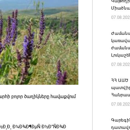
Կաթողի
Միածնա
07.08.202
Ժամանա
կառավա
ժամանակ
Լուկաշե
07.08.202
ՀՀ ԱԱԾ
պատվիրա
Հանրապ
արհի բոլոր ծաղիկները հավաքվում
07.08.202
Գարեգին
դատավո