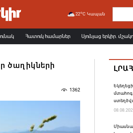
o
22
C Կապան
յունակ
Հատուկ համարներ
Սյունյաց երկիր. մշակ
որ ծաղիկների
ԼՐԱ
Եկեղեց
1362
մտահոգո
ստեղծվ
08.08.202
Միասնա