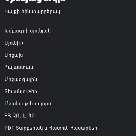
մեծածավալ աշխատանքներ՝ գյուղական
Կայքի հին տարբերակ
բնակավայրերում
07.08.2026 16:09
Խմբագրի սյունյակ
Սյունիք
Արցախ
Հայաստան
Միջազգային
Տեսանյութեր
Մշակույթ և սպորտ
ՀՀ ԶՈւ և ՊԲ
PDF Տարբերակ և Հատուկ Համարներ