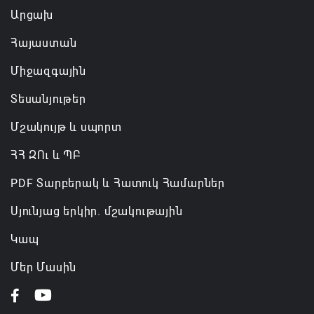
Արցախ
Հայաստան
Միջազգային
Տեսանյութեր
Մշակույթ և սպորտ
ՀՀ ԶՈւ և ՊԲ
PDF Տարբերակ և Հատուկ Համարներ
Սյունյաց երկիր. մշակութային
Կապ
Մեր Մասին