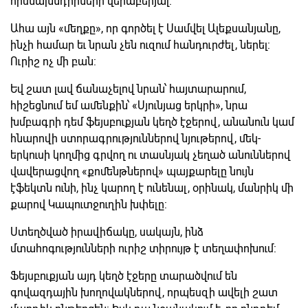
հիմնախնդիրների վերաբերյալ:
Ահա այն «մեղքը», որ գործել է Սամվել Ալեքսանյանը,
ինչի համար եւ նրան չեն ուզում հանդուրժել, ներել:
Ուրիշ ոչ մի բան:
Եվ շատ լավ ճանաչելով նրան՝ հայտարարում,
հիշեցնում եմ ամենքին՝ «Սյունյաց երկրի», նրա
խմբագրի դեմ ֆեյսբուքյան կեղծ էջերով, անանուն կամ
հնարովի ստորագրություններով նյութերով, մեկ-
երկուսի կողմից գրվող ու տասնյակ չեղած անուններով
վավերացվող «քոմենթներով» պայքարելը նույն
էֆեկտն ունի, ինչ կարող է ունենալ, օրինակ, մանրիկ մի
քարով Կապուտջուղին խփելը:
Ստեղծված իրավիճակը, սակայն, ինձ
մտահոգությունների ուրիշ տիրույթ է տեղափոխում:
Ֆեյսբուքյան այդ կեղծ էջերը տարածվում են
գովազդային խողովակներով, որպեսզի ավելի շատ