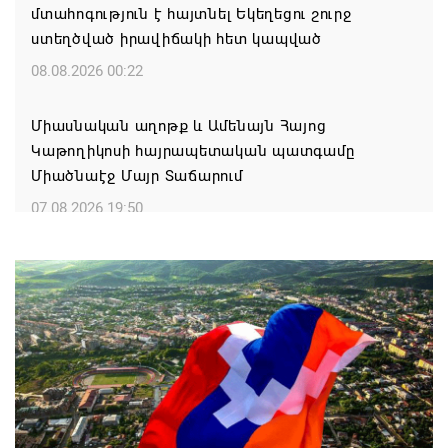
մտահոգություն է հայտնել Եկեղեցու շուրջ
ստեղծված իրավիճակի հետ կապված
08.08.2026 00:22
Միասնական աղոթք և Ամենայն Հայոց
Կաթողիկոսի հայրապետական պատգամը
Միածնաէջ Մայր Տաճարում
07.08.2026 19:50
Ժամանակակից Բելառուսին պակասում է այն
կառավարման համակարգը, որը կար խորհրդային
ժամանակներում, հայտարարել է Ալեքսանդր
Լուկաշենկոն
07.08.2026 17:16
ՀՀ ԱԱԾ սահմանապահ զորքերի