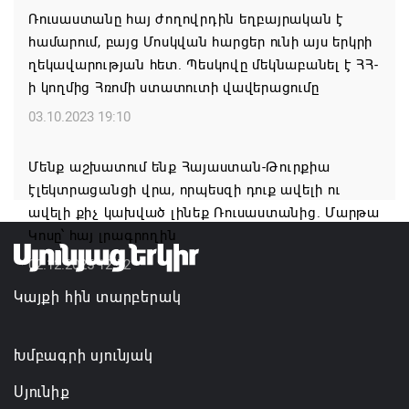
Ռուսաստանը հայ ժողովրդին եղբայրական է
Կաթողիկոսի և 6 եպիսկոպոսի գործով դատական
համարում, բայց Մոսկվան հարցեր ունի այս երկրի
նիստը կանցկացվի դռնփակ
ղեկավարության հետ. Պեսկովը մեկնաբանել է ՀՀ-
07.08.2026 16:34
ի կողմից Հռոմի ստատուտի վավերացումը
03.10.2023 19:10
ՀՐԱՎԻՐՈՒՄ ԵՆՔ ՄԻԱՍԻՆ ՆՇԵԼՈՒ ՏԱՇՏՈՒՆ
ԲՆԱԿԱՎԱՅՐԻ ՕՐԸ
Մենք աշխատում ենք Հայաստան-Թուրքիա
07.08.2026 16:21
էլեկտրացանցի վրա, որպեսզի դուք ավելի ու
ավելի քիչ կախված լինեք Ռուսաստանից. Մարթա
Կապան համայնքի ղեկավար Գևորգ Փարսյանի
Կոսը՝ հայ լրագրողին
նախաձեռնությամբ ճանապարհաշինական
02.12.2025 12:52
մեծածավալ աշխատանքներ՝ գյուղական
Կայքի հին տարբերակ
բնակավայրերում
07.08.2026 16:09
Խմբագրի սյունյակ
Սյունիք