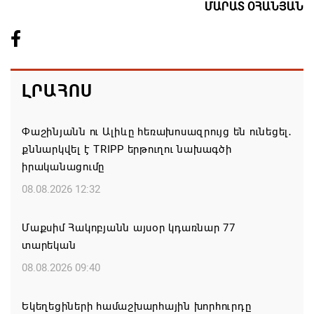
ՄԱՐԱՏ ՕՀԱՆՅԱՆ
ԼՐԱՀՈՍ
Փաշինյանն ու Ալիևը հեռախոսազրույց են ունեցել․
քննարկվել է TRIPP երթուղու նախագծի
իրականացումը
08.08.2026 12:32
Մաքսիմ Հակոբյանն այսօր կդառնար 77
տարեկան
08.08.2026 09:40
Եկեղեցիների համաշխարհային խորհուրդը