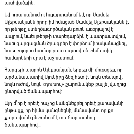
պահվածքին:
Եվ ուրախանում ու հպարտանում եմ, որ Սամվել
Ալեքսանյանն իրոք իմ իմացած Սամվել Ալեքսանյանն է,
որ թերթը ստեղծագործական բուռն առօրյայով է
ապրում, նաեւ թերթի տարեդարձին է պատրաստվում,
նաեւ զարգացման ծրագրեր է փորձում իրականացնել,
նաեւ բոլորիս համար շատ սպասված թեմատիկ
համարների վրա է աշխատում:
Հարգելի պարոն Ալեքսանյան, երբեք մի մոռացեք, որ
արժանապատիվ Սյունիքը ձեզ հետ է. նույն տեմպով,
նույն ուժով, նույն «դուխով» շարունակեք քայլել վաղուց
ընտրված ճանապարհով:
Այդ ե՞րբ է որեւէ հաչոց կանգնեցրել որեւէ քարավանի
ընթացք, որ հիմա կանգնեցնի, մանավանդ որ քո
քարավանն ընթանում է տաճար տանող
ճանապարհով…