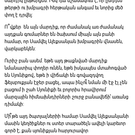
մարդիկ ընթերցեն: Իսկ դա նշանակում է, որ ընդդեմ
թերթի ու խմբագրի հերթական անգամ եւ նորից մեծ
փող է դրվել:
Ո՞վքեր են այն մարդիք, որ ժամանակ առ ժամանակ
այդքան գումարներ են ծախսում միայն այն բանի
համար, որ Սամվել Ալեքսանյան խմբագրին վնասեն,
վարկաբեկեն:
Ուրիշ բան ասեմ. եթե այդ թաքնված մարդիք
նմանատիպ փողեր ունեն, եթե իսկապես մտահոգված
են Սյունիքով, եթե ի վիճակի են գովազդվող
ֆեյսբուքյան էջեր բացել, ապա ինչո՞ւ նման մի էջ էլ չեն
բացում ի շահ Սյունիքի եւ բոլորիս հրավիրում
մարզային հիմնախնդիրների շուրջ բանավեճի՝ առանց
դիմակի:
Մի՞թե այդ ծպտյալներիի համար Սամվել Ալեքսանյանի
մասին կեղծիքներ ու ստեր տարածելն ավելի կարեւոր
գործ է, քան սյունիքյան հարյուրավոր