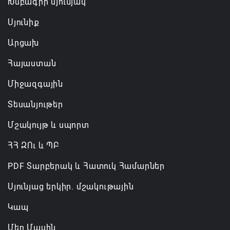
Խմբագրի սյունյակ
Սյունիք
Արցախ
Հայաստան
Միջազգային
Տեսանյութեր
Մշակույթ և սպորտ
ՀՀ ԶՈւ և ՊԲ
PDF Տարբերակ և Հատուկ Համարներ
Սյունյաց երկիր. մշակութային
Կապ
Մեր Մասին