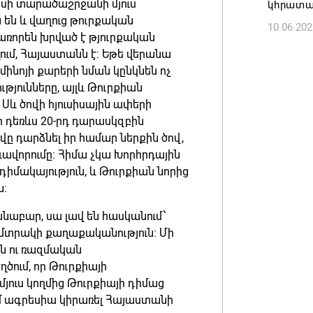
ասի տարածաշրջանի մյուս
կհրատա
 են և վաղուց թուրքական
10.06.202
Անդրան
առորեն խրված է թյուրքական
տնօրեն,
մ, Հայաստանն է։ Եթե վերանա
ազատվե
ոմինոյի քարերի նման կընկնեն ոչ
06.08.202
յունները, այլև Թուրքիան
 Սև ծովի հյուսիսային ափերի
 դեռևս 20-րդ դարասկզբին
Կառավար
վը դարձնել իր համար ներքին ծով,
նախարա
ավորումը։ Հիմա չկա Խորհրդային
06.08.202
դիմակայություն, և Թուրքիան նորից
ն։
նաբար, սա լավ են հասկանում՝
 մտրակի քաղաքականություն։ Մի
ան ու ռազմական
ծում, որ Թուրքիայի
մյուս կողմից Թուրքիայի դիմաց
ում ագրեսիա կիրառել Հայաստանի