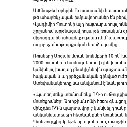
Ամենաթեժ օրերին Ռուսաստանի նախագահ
թե ահաբեկչական խմբավորումներ են բերվել
Վլադիմիր Պուտինի այդ հայտարարությունն
շրջանում արթնացավ հույս, թե ռուսական 
միջազգային ահաբեկչության դեմ՝ պաշտ
ադրբեջանաթուրքական հարձակումից։
Ռուսները Արցախ մտան նոյեմբերի 10-ին՝
2000 ռուսական համազգեստով զինվորական
կանխելու, խաղաղ բնակիչներին պաշտպանել
հայկական և ադրբեջանական զինված ուժե
Ստեփանակերտը սա անվանում է նաև թու
«Այստեղ մենք տեսնում ենք ՌԴ-ի ու Թուրք
մոտեցումներ։ Թուրքիան ունի հեռու գնաց
մինչդեռ ՌԴ-ն պարտավոր է կանխել դրանք
անկանխատեսելի հետևանքներ կունենան 
Պանթուրքիզմը եթե իրականանա, առաջին հ