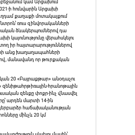
բեջանում կամ Արցախում
2021-ի հունվարին Արցախի
 Աղդամ քաղաքի մոտակայքում
նտրոն՝ ռուս զինվորականների
նական ձևակերպումներով դա
խի կայունությունը վերահսկելու
տող իր հայտարարություններով
արի անց խաղաղապահների
նով, մանավանդ որ թուրքական
ական 20 «Բայրաքթար» անօդաչու
» զենիթահրթիռային-հրանոթային
Ռուսական զենքը փոքր-ինչ վնասվել
րը՝ արդեն մարտի 14-ին
ա գերբարձր հաճախականության
ոնները մինչև 20 կմ
վարժություն սկսելու մասին՝