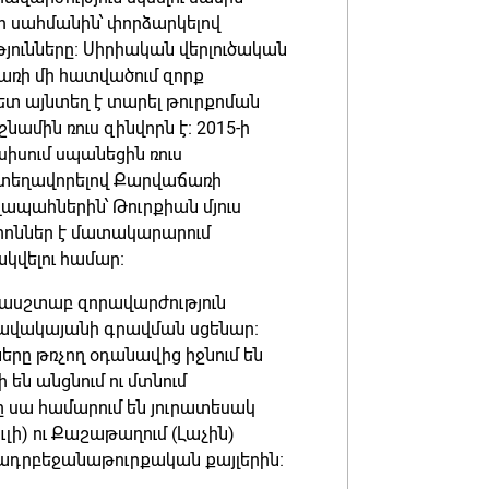
խի սահմանին՝ փորձարկելով
թյունները։ Սիրիական վերլուծական
առի մի հատվածում զորք
հետ այնտեղ է տարել թուրքոման
ամին ռուս զինվորն է։ 2015-ի
սիսում սպանեցին ռուս
ն տեղավորելով Քարվաճառի
ղապահներին՝ Թուրքիան մյուս
րոններ է մատակարարում
ակվելու համար։
մասշտաբ զորավարժություն
նավակայանի գրավման սցենար։
րը թռչող օդանավից իջնում են
են անցնում ու մտնում
 սա համարում են յուրատեսակ
ի) ու Քաշաթաղում (Լաչին)
ադրբեջանաթուրքական քայլերին։