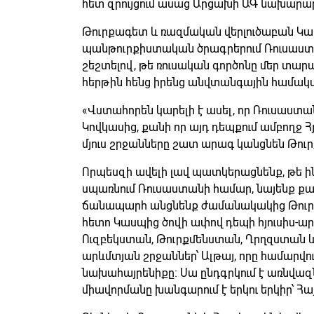
հետ զրույցում ասաց Արցախի ԱԳ նախարա
Թուրքագետ և ռազմական վերլուծաբան Կա
պանթուրքիստական ծրագրերում Ռուսաստ
շեշտելով, թե ռուսական գործոնը մեր տար
հերթին հենց իրենց անվտանգային համակ
«Վստահորեն կարելի է ասել, որ Ռուսաստա
Կովկասից, քանի որ այդ դեպքում ամբողջ Հ
մյուս շրջանները շատ արագ կանցնեն Թուր
Որպեսզի ավելի լավ պատկերացնենք, թե ին
սպառնում Ռուսաստանի համար, նայենք քա
ճանապարհ անցնենք ժամանակակից Թուրքի
հետո Կասպից ծովի ափով դեպի հյուսիս-ա
Ուզբեկստան, Թուրքմենստան, Ղրղզստան 
արևմտյան շրջաններ՝ Ալթայ, որը համարվու
նախահայրենիքը։ Սա ընդգրկում է առնվազն
միավորմանը խանգարում է երկու երկիր՝ 