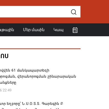
ութային
Մեր մասին
Կապ
ՀՈՍ
վվեն 61 մանկապարտեզի
որոգման, վերանորոգման շինարարական
անքները
6 22:49
ևոր եղբորը՝ Ն.Ս.Օ.Տ.Տ. Գարեգին Բ