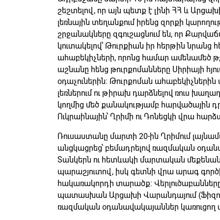
շեշտելով, որ այն պետք է լինի ՀՀ և Արցա
լեռնային տեղանքում իրենց զորքի կարողու
շրջանակները զգուշացնում են, որ Քարվաճ
կուտակելով՝ Թուրքիան իր հերթին նրանց 
ահաբեկիչների, որոնց համար ամենամեծ թշն
աշնանը հենց թուրքոմանները Սիրիայի հյու
օդաչուներին։ Թուրքոման ահաբեկիչների
լեռներում ու թիրախ դարձնելով ռուս խաղա
կողմից մեծ քանակությամբ հարվածային դ
Ուկրաինային՝ Ղրիմի ու Դոնեցկի վրա հարձ
Ռուսաստանը մարտի 20-ին Ղրիմում լայնա
անցկացրեց՝ բեմադրելով ռազմական օդա
Տանկերն ու հետևակի մարտական մեքենանե
պարաշյուտով, իսկ գետնի վրա արագ գործի 
հակառակորդի տարածք։ Վերլուծաբանները
պատասխան Արցախի Վարանդայում (Ֆիզուլ
ռազմական օդանավակայաններ կառուցող 