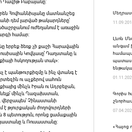
ր Դավիթ Բաբայանը։
«Հայաստ
Մեղրաս
րեն Հովհաննիսյանը մատնանշեց
դատավար
անի դեմ լարված թակարդները՝
11.09.201
Հայոց կ
ածաշրջանում ուժեղանում է առաջին
Գրիգոր
արգի համար։
Լևոն Մ
06.08.202
անգամ խ
նը երբեք ձեռք չի քաշի Հարավային
յուսիսային Կովկասը՝ Դաղստանը և
համապա
Քրիստին
քիայի հսկողության տակ»։
պատասխ
Արտաքի
ենթակա
պաշտոն
չ է պանթուրքիզմը և ինչ վտանգ է
01.11.202
րտեզին ու աչքերով սահուն
06.08.202
այից մինչև Իրան ու Ադրբեջան,
րևելք՝ մինչև Ղազախստան,
Գորիս հ
Հայաստա
և վերջապես՝ Չինաստանի
շնորհավ
է թե՛ ե
մ է թյուրքական ժողովուրդների
07.04.202
պահպան
 8 պետություն, որոնց ցամաքային
ժողովր
Հայաստանը և Ռուսաստանը։
«Հայոց
06.08.202