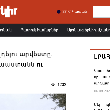
o
22
C Կապան
յունակ
Հատուկ համարներ
Սյունյաց երկիր. մշակ
դելու արվեստը․
ԼՐԱ
ուսաստանն ու
Կապահո
հիմնան
աշխատ
1232
06.08.202
Մեր հոգ