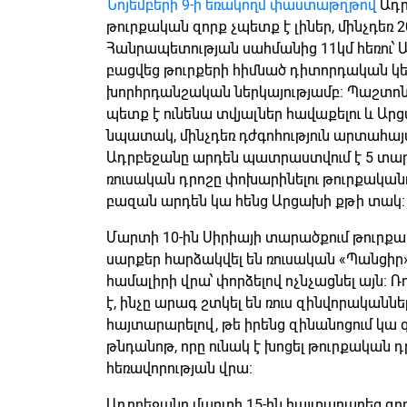
Նոյեմբերի 9-ի եռակողմ փաստաթղթով
Ադր
թուրքական զորք չպետք է լիներ, մինչդեռ 
Հանրապետության սահմանից 11կմ հեռու՝
բացվեց թուրքերի հիմնած դիտորդական կե
խորհրդանշական ներկայությամբ։ Պաշտո
պետք է ունենա տվյալներ հավաքելու և Արցա
նպատակ, մինչդեռ դժգոհություն արտահայ
Ադրբեջանը արդեն պատրաստվում է 5 տ
ռուսական դրոշը փոխարինելու թուրքակա
բազան արդեն կա հենց Արցախի քթի տակ։
Մարտի 10-ին Սիրիայի տարածքում թուրք
սարքեր հարձակվել են ռուսական «Պանցիր
համալիրի վրա՝ փորձելով ոչնչացնել այն։ 
է, ինչը արագ շտկել են ռուս զինվորականնե
հայտարարելով, թե իրենց զինանոցում կ
թնդանոթ, որը ունակ է խոցել թուրքական դր
հեռավորության վրա։
Ադրբեջանը մարտի 15-ին հայտարարեց զորա