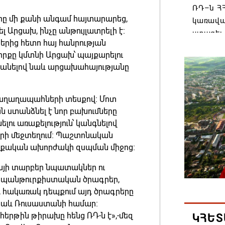
ՌԴ–ն ՀՀ
ը մի քանի անգամ հայտարարեց,
կառավա
 Արցախ, ինչը անթույլատրելի է։
ստացել.
երից հետո հայ հանրության
06.08.202
զորքը կմտնի Արցախ՝ պայքարելու
պանելով նաև արցախահայությանը
Հայաստ
առաջնո
 խաղաղապահների տեսքով։ Մոտ
կառավա
 ստանձնել է նոր բախումները
հակամա
ու առաքելություն՝ կանգնելով
արձագա
րի մեջտեղում։ Պաշտոնական
06.08.202
րքական ախորժակի զսպման միջոց։
իայի տարբեր նպատակներ ու
Ռուսաս
ող պանթուրքիստական ծրագրեր,
Հայաստա
, հակառակ դեպքում այդ ծրագրերը
վագոն
նաև Ռուսաստանի համար։
06.08.202
երթին թիրախը հենց ՌԴ-ն է»,-մեզ
ԿՀԵՏ