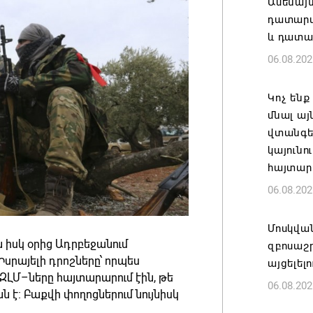
Ամենայ
դատարան
և դատա
06.08.202
Կոչ ենք
մնալ այ
վտանգել
կայունո
հայտար
06.08.202
Մոսկվա
իսկ օրից Ադրբեջանում
զբոսաշ
սրայելի դրոշները՝ որպես
այցելել
ԶԼՄ–ները հայտարարում էին, թե
06.08.202
է։ Բաքվի փողոցներում նույնիսկ