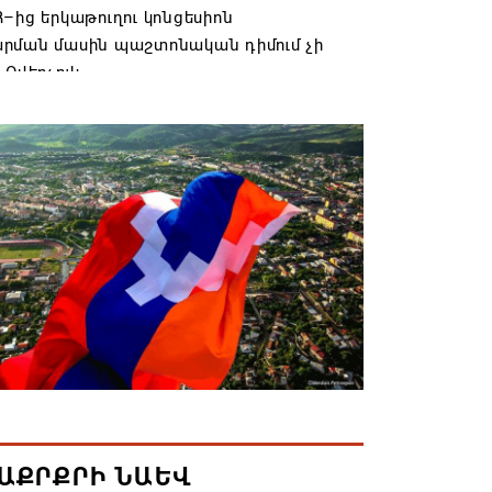
–ից երկաթուղու կոնցեսիոն
րման մասին պաշտոնական դիմում չի
 Օվերչուկ
6 19:03
անյայց Առաքելական Եկեղեցու
րդը կկանգնի դատարանի առջև՝
րության հետ խորացող
րտության պատճառով․ Reuters-ի
նքը
6 18:41
տանից Ադրբեջանի տարածքով
ն է ուղարկվել ցորենով բեռնված 14
6 17:52
ԱՔՐՔՐԻ ՆԱԵՎ