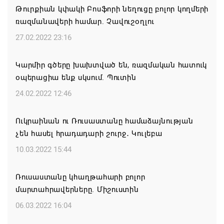
06.08.2026 18:41
Թուրքիան կփակի Բոսֆորի նեղուցը բոլոր կողմերի
ռազմանավերի համար. Չավուշօղլու
Ռուսաստանից Ադրբեջանի տարածքով
27.02.2022 23:16
Հայաստան է ուղարկվել ցորենով բեռնված 14
վագոն
Կարմիր գծերը խախտված են, ռազմական հատուկ
06.08.2026 17:52
օպերացիա ենք սկսում. Պուտին
24.02.2022 12:46
«Հայաստան» խմբակցությունը ևս մասնակցելու է
դատավարությանը՝ ի աջակցություն Ամենայն
Ուկրաինան ու Ռուսաստանը համաձայնության
Հայոց կաթողիկոսի և սրբազանների. Աննա
չեն հասել հրադադարի շուրջ․ Կուլեբա
Գրիգորյան
10.03.2022 15:44
06.08.2026 17:04
Ռուսաստանը կհաղթահարի բոլոր
Քրիստիննե Գրիգորյանը վերանշանակվել է
մարտահրավերները. Միշուստին
Արտաքին հետախուզության ծառայության պետի
06.03.2022 16:04
պաշտոնում
06.08.2026 14:21