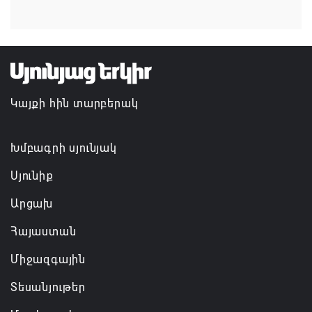
Հայաստանի ներկայիս իշխանությունը ձախողում
է թե՛ երկրի ներսում ազգային համերաշխության
պահպանման, թե՛ արտաքին ճակատում հայ
ժողովրդի շահերի պաշտպանության գործը
Կայքի հին տարբերակ
06.08.2026 14:18
Անդրանիկ Սիմոնյանը վերանշանակվել է ԱԱԾ
Խմբագրի սյունյակ
տնօրեն, իսկ նրա տեղակալ Արամ Հակոբյանն
Սյունիք
ազատվել է պաշտոնից
Արցախ
06.08.2026 14:16
Հայաստան
Կառավարությունը փոխում է երեք
Միջազգային
նախարարությունների անվանումները
06.08.2026 12:45
Տեսանյութեր