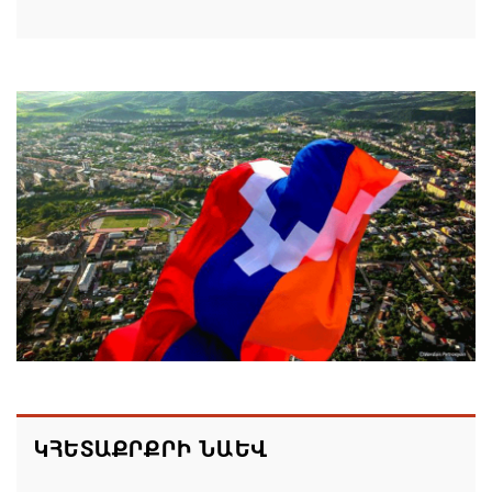
Մոսկվան կարող է ռուսաստանցի
զբոսաշրջիկներին հետ պահել Հայաստան
այցելելուց․ Մատվիենկո
06.08.2026 20:30
ՌԴ–ն ՀՀ–ից երկաթուղու կոնցեսիոն
կառավարման մասին պաշտոնական դիմում չի
ստացել. Օվերչուկ
06.08.2026 19:03
Հայաստանյայց Առաքելական Եկեղեցու
առաջնորդը կկանգնի դատարանի առջև՝
կառավարության հետ խորացող
հակամարտության պատճառով․ Reuters-ի
ԿՀԵՏԱՔՐՔՐԻ ՆԱԵՎ
արձագանքը