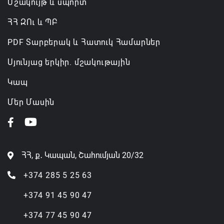
Մշակույթ և սպորտ
ՀՀ ԶՈւ և ՊԲ
PDF Տարբերակ և Հատուկ Համարներ
Սյունյաց երկիր. մշակութային
Կապ
Մեր Մասին
ՀՀ, ք․ Կապան, Շահումյան 20/32
+374 285 5 25 63
+374 91 45 90 47
+374 77 45 90 47