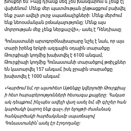
խոսքեր են։ Բայց դրանք մեզ չեն խանգարում և չենք էլ
վախենում։ Մենք մեր պատմության ընթացքում բախվել
ենք շատ ավելի լուրջ սպառնալիքների։ Մենք մերժում
ենք նեոօսմանյան բռնակալությունը։ Մենք այս
մոլորության մեջ չենք ներքաշվի»,- ասել է Դենդիասը։
Հունաստանի արտգործնախարարը նշել է նաև, որ այս
տարի իրենց երկրի ազգային օդային տարածքը
Թուրքիայի կողմից խախտվել է 6100 անգամ,
Թուրքիայի կողմից Հունաստանի տարածքով թռիչքներ
են կատարվել 157 անգամ, իսկ ջրային տարածքը
խախտվել է 1000 անգամ։
«
Կարծում
եմ,
որ
այսուհետ
Աթենքը
կվերլուծի
Թուրքիայ
ի
հետ
հարաբերությունների
հետագա
քայլերը։
Հակառ
ակ
դեպքում,
ինչպես
ավելի
վաղ
ասել
եմ,
մի
գիշեր
հան
կարծակի
կարող
ենք
գալ
»,
-իր ելույթի ժամանակ
հանկարծակի հարձակմամբ սպառնալով
Հունաստանին՝ ասել էր Էրդողանը։