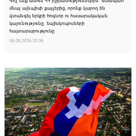
Կոչ ենք անում ՀՀ իշխանություններին` ձեռնպահ
մնալ այնպիսի քայլերից, որոնք կարող են
վտանգել երկրի հոգևոր ու հասարակական
կայունությունը. եպիսկոպոսների
հայտարարությունը
06.08.2026 20:36
Մոսկվան կարող է ռուսաստանցի
զբոսաշրջիկներին հետ պահել Հայաստան
այցելելուց․ Մատվիենկո
06.08.2026 20:30
ՌԴ–ն ՀՀ–ից երկաթուղու կոնցեսիոն
կառավարման մասին պաշտոնական դիմում չի
ստացել. Օվերչուկ
06.08.2026 19:03