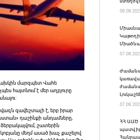
ստեղծվ
08.08.202
Միասնա
Կաթողի
Միածնա
07.08.202
Ժամանա
կառավա
 նախկին մարզպետ Վահե
ժամանակ
պես հայտնում է մեր աղբյուրը
Լուկաշե
նալու։
07.08.202
նվազն զավեշտալի է, երբ իրար
յաստան» դաշինքի անդամները,
ՀՀ ԱԱԾ
 ձերբակալվում, շատերին
պատվիրա
կոբյանը մեղմ ասած խաչ քաշելով
Հանրապ