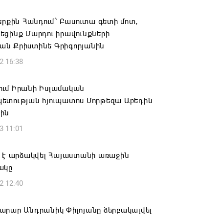
կանցկացվի դռնփակ
երքին Հանդում՝ Բասուտա գետի մոտ,
6 16:34
եցինք Մարդու իրավունքների
ն Քրիստինե Գրիգորյանին
ՈՒՄ ԵՆՔ ՄԻԱՍԻՆ ՆՇԵԼՈՒ ՏԱՇՏՈՒՆ
2 16:38
ԱՅՐԻ ՕՐԸ
6 16:21
ւմ Իրանի Իսլամական
ետության հյուպատոս Մորթեզա Աբեդին
համայնքի ղեկավար Գևորգ Փարսյանի
ին
ռնությամբ ճանապարհաշինական
3 11:01
վալ աշխատանքներ՝ գյուղական
այրերում
ք է արձակվել Հայաստանի առաջին
6 16:09
ակը
2 12:40
տանի բանակը «Իսկանդերով» հարվածել
աինական գնացքին
արար Անդրանիկ Փիլոյանը ձերբակալվել
6 14:32