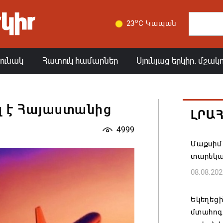
o
23
C Կապան
յունակ
Հատուկ համարներ
Սյունյաց երկիր. մշակ
լ է Հայաստանից
ԼՐԱ
4999
Մաքսիմ 
տարեկ
08.08.202
Եկեղեց
մտահոգո