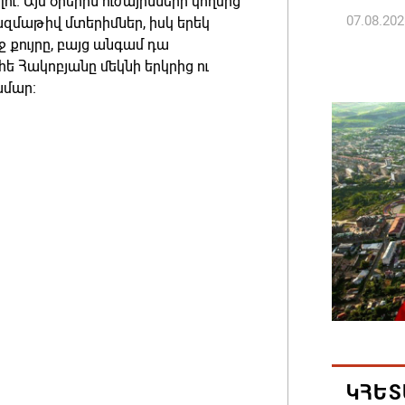
ու։ Այս օրերին ուժայինների կողմից
07.08.202
զմաթիվ մտերիմներ, իսկ երեկ
 քույրը, բայց անգամ դա
հե Հակոբյանը մեկնի երկրից ու
Գարեգին
ամար։
դատավո
07.08.202
Թուրքի
ռազմակ
համաձա
07.08.202
Հայ ժող
և հեռաց
07.08.202
ԿՀԵՏ
Կաթողի