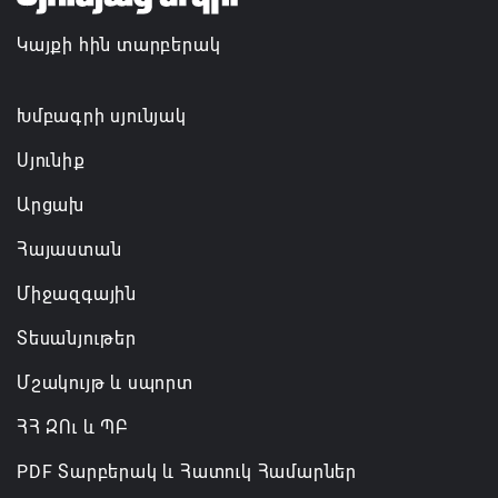
Կայքի հին տարբերակ
Խմբագրի սյունյակ
Սյունիք
Արցախ
Հայաստան
Միջազգային
Տեսանյութեր
Մշակույթ և սպորտ
ՀՀ ԶՈւ և ՊԲ
PDF Տարբերակ և Հատուկ Համարներ