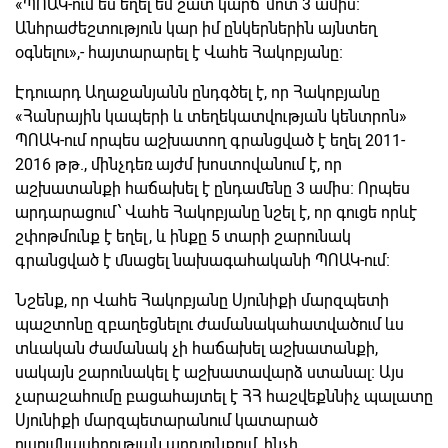
«ՊՈԱԿ-ում ես եղել եմ շատ կարճ՝ մոտ 3 ամիս։
Անհրաժեշտություն կար իմ ընկերներին այնտեղ
օգնելու»,- հայտարարել է Վահե Հակոբյանը։
Էդուարդ Աղաջանյանն ընդգծել է, որ Հակոբյանը
«Հանրային կապերի և տեղեկատվության կենտրոն»
ՊՈԱԿ-ում որպես աշխատող գրանցված է եղել 2011-
2016 թթ., մինչդեռ այժմ խոստովանում է, որ
աշխատանքի հաճախել է ընդամենը 3 ամիս։ Որպես
արդարացում՝ Վահե Հակոբյանը նշել է, որ գուցե որևէ
շփոթմունք է եղել, և ինքը 5 տարի շարունակ
գրանցված է մնացել նախագահականի ՊՈԱԿ-ում։
Նշենք, որ Վահե Հակոբյանը Սյունիքի մարզպետի
պաշտոնը զբաղեցնելու ժամանակահատվածում ևս
տևական ժամանակ չի հաճախել աշխատանքի,
սակայն շարունակել է աշխատավարձ ստանալ։ Այս
չարաշահումը բացահայտել է ՀՀ հաշվեքննիչ պալատը
Սյունիքի մարզպետարանում կատարած
ուսումնասիրության արդյունքում, ինչի