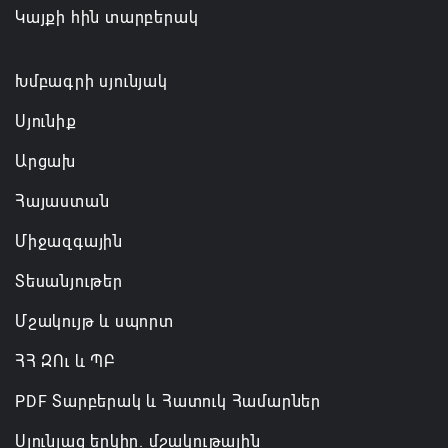
Կայքի հին տարբերակ
Նախիջևանի հայոց թեմ
07.08.2026 12:50
Խմբագրի սյունյակ
Սյունիք
Արցախ
Հայաստան
Միջազգային
Տեսանյութեր
Մշակույթ և սպորտ
ՀՀ ԶՈւ և ՊԲ
PDF Տարբերակ և Հատուկ Համարներ
Սյունյաց երկիր. մշակութային