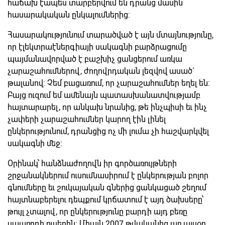
հաճախ էապես տարբերվում են դրանց մասին
հասարակական ընկալումներից:
Հասարակությունում տարածված է այն մտայնությունը,
որ էլեկտրաէներգիայի սակագնի բարձրացումը
պայմանավորված է բաշխիչ ցանցերում առկա
չարաշահումներով, ժողովրդական լեզվով ասած`
թալանով: Չեմ բացառում, որ չարաշահումներ եղել են:
Բայց ուզում եմ ամենայն պատասխանատվությամբ
հայտարարել, որ անկախ նրանից, թե ինչպիսի եւ ինչ
չափերի չարաշահումներ կարող էին լինել
ընկերությունում, դրանցից ոչ մի լումա չի հաշվարկվել
սակագնի մեջ:
Օրինակ՝ հանձնաժողովն իր գործառույթների
շրջանակներում ուսումնասիրում է ընկերության բոլոր
գնումները եւ շուկայական գներից ցանկացած շեղում
հայտնաբերելու դեպքում կրճատում է այդ ծախսերը՝
թույլ չտալով, որ ընկերությունը բարդի այդ բեռը
սպառողի ուսերին: Միայն 2007 թվականից առ այսօր