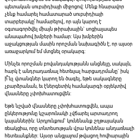
պետական սուբսիդիայի միջոցով: Մենք հնարավոր
չենք համարել համատարած սուբսիդիայի
տարբերակը՝ համարելով, որ այն կարող է
օգտագործվել միայն թիրախային` սոցիալապես
անապահով խմբերի համար: Այս խմբերին
աջակցության մասին որոշման նախագիծն է, որ այսօր
առաջարկում եմ մտցնել օրակարգ:
Մինչեւ որոշման բովանդակությանն անցնելը, սակայն,
հարկ է անդրադառնալ հետեւյալ հարցադրմանը` իսկ
ի՞նչ վտանգներ կարող են ծագել, եթե սակագները
չբարձրանան, եւ էներգետիկ համակարգի օբյեկտիվ
վնասները չփոխհատուցվեն:
Եթե նշված վնասները չփոխհատուցվեն, ապա
ընկերությունը կշարունակի չվճարել արտադրող
կայաններին: Արդյունքում` կունենանք շղթայական
ռեակցիա, որը տնտեսության վրա կունենա անդառնալի
հետեւանքներ: Այսօր անցյալում թվացող հովհարային