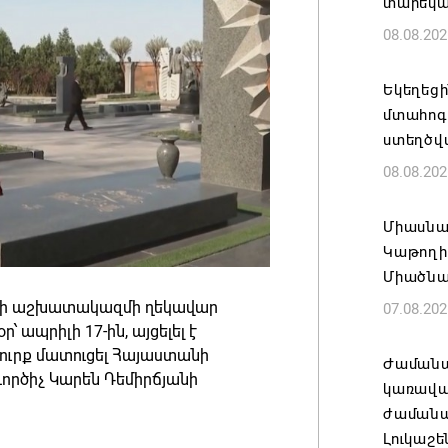
տարեկ
08.08.202
Եկեղեց
մտահոգո
ստեղծվ
08.08.202
Միասնա
Կաթողի
Միածնա
տի աշխատակազմի ղեկավար
07.08.202
՝ ապրիլի 17-ին, այցելել է
ուրք մատուցել Հայաստանի
Ժամանա
ործիչ Կարեն Դեմիրճյանի
կառավա
ժամանակ
Լուկաշե
: