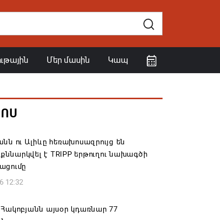
ութային
Մեր մասին
Կապ
ՀՈՍ
նն ու Ալիևը հեռախոսազրույց են
․ քննարկվել է TRIPP երթուղու նախագծի
ացումը
6 12:32
Հակոբյանն այսօր կդառնար 77