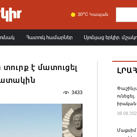
o
30
C Կապան
յունակ
Հատուկ համարներ
Սյունյաց երկիր. մշակ
տուրք է մատուցել
ԼՐԱ
շատակին
Փաշինյա
3433
ունեցել
իրական
08.08.202
Մաքսիմ 