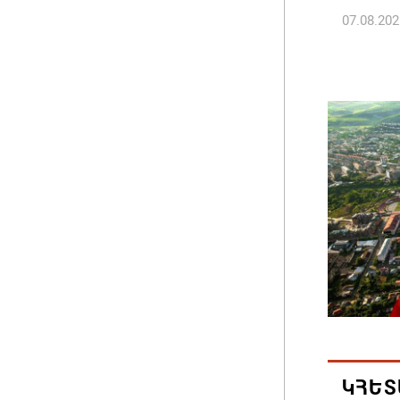
07.08.202
ՀՀ ԱԱԾ
պատվիրա
Հանրապ
07.08.202
Գարեգին
դատավո
07.08.202
Թուրքի
ռազմակ
համաձա
07.08.202
ԿՀԵՏ