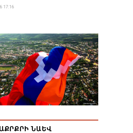
6 17:16
 սահմանապահ զորքերի
կությունն այցելել է Լիտվայի
ետություն
6 16:57
 Բ-ի և եպիսկոպոսների գործով
րն ինքնաբացարկ է հայտնել
6 16:55
ան, Սաուդյան Արաբիան և Պակիստանը
ան դաշինք ստեղծելու մասին
յնագիր են ստորագրել
6 16:43
ԱՔՐՔՐԻ ՆԱԵՎ