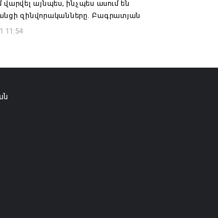
 վարվել այնպես, ինչպես ասում են
6 16:09
անցի զինվորականները. Բագրատյան
1 11:54
ան