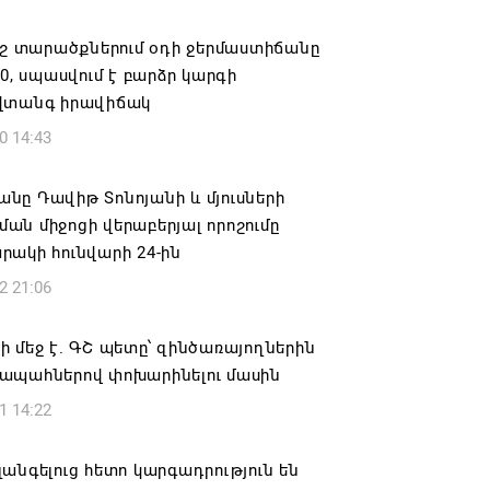
ովուրդն է ընտրում Հայոց Հայրապետին
նելու ընթացակարգ չկա
ոշ տարածքներում օդի ջերմաստիճանը
40, սպասվում է բարձր կարգի
6 16:39
վտանգ իրավիճակ
0 14:43
կոսի և 6 եպիսկոպոսի գործով դատական
կանցկացվի դռնփակ
նը Դավիթ Տոնոյանի և մյուսների
6 16:34
ն միջոցի վերաբերյալ որոշումը
ակի հունվարի 24-ին
ՈՒՄ ԵՆՔ ՄԻԱՍԻՆ ՆՇԵԼՈՒ ՏԱՇՏՈՒՆ
2 21:06
ԱՅՐԻ ՕՐԸ
6 16:21
 մեջ է. ԳՇ պետը՝ զինծառայողներին
ապահներով փոխարինելու մասին
համայնքի ղեկավար Գևորգ Փարսյանի
1 14:22
ռնությամբ ճանապարհաշինական
վալ աշխատանքներ՝ գյուղական
այրերում
անգելուց հետո կարգադրություն են