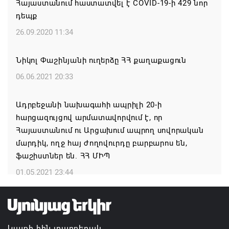
Հայաստանում հաստատվել է COVID-19-ի 429 նոր
դեպք
Ժամանակակից Բելառուսին պակասում է այն
կառավարման համակարգը, որը կար խորհրդային
26.09.2020 11:34
ժամանակներում, հայտարարել է Ալեքսանդր
Լուկաշենկոն
Նիկոլ Փաշինյանի ուղերձը ՀՀ քաղաքացուն
07.08.2026 17:16
06.06.2021 20:33
ՀՀ ԱԱԾ սահմանապահ զորքերի
Ադրբեջանի նախագահի ապրիլի 20-ի
պատվիրակությունն այցելել է Լիտվայի
հարցազույցով արմատավորվում է, որ
Հանրապետություն
Հայաստանում ու Արցախում ապրող սովորական
մարդիկ, ողջ հայ ժողովուրդը բարբարոս են,
07.08.2026 16:57
ֆաշիստներ են. ՀՀ ՄԻՊ
Գարեգին Բ-ի և եպիսկոպոսների գործով
01.05.2021 23:44
դատավորն ինքնաբացարկ է հայտնել
07.08.2026 16:55
Կայքի հին տարբերակ