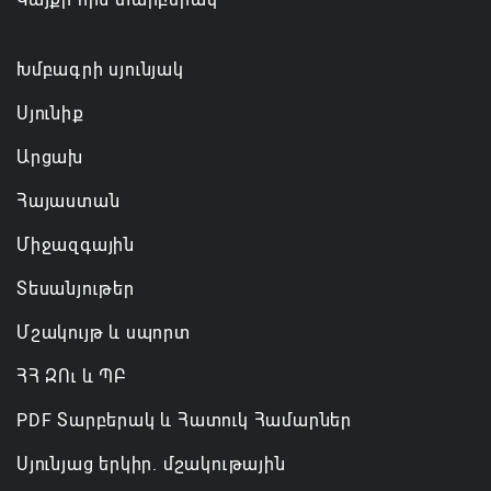
Թուրքիան, Սաուդյան Արաբիան և Պակիստանը
ռազմական դաշինք ստեղծելու մասին
համաձայնագիր են ստորագրել
Խմբագրի սյունյակ
07.08.2026 16:43
Սյունիք
Արցախ
Հայաստան
Միջազգային
Տեսանյութեր
Մշակույթ և սպորտ
ՀՀ ԶՈւ և ՊԲ
PDF Տարբերակ և Հատուկ Համարներ
Սյունյաց երկիր. մշակութային