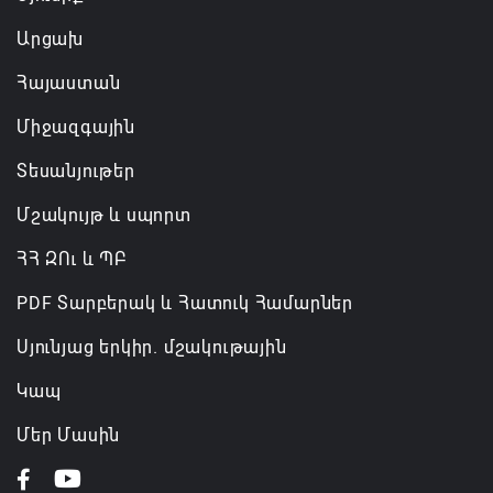
ազատվել է պաշտոնից
Արցախ
06.08.2026 14:16
Հայաստան
Կառավարությունը փոխում է երեք
Միջազգային
նախարարությունների անվանումները
06.08.2026 12:45
Տեսանյութեր
Մշակույթ և սպորտ
ՀՀ ԶՈւ և ՊԲ
PDF Տարբերակ և Հատուկ Համարներ
Սյունյաց երկիր. մշակութային
Կապ
Մեր Մասին