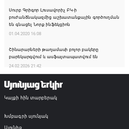
Գրիգորյան
Սուրբ Գրիգոր Լուսավորիչ ԲԿ-ի
06.08.2026 17:04
բուժանձնակազմից աշխատանքային գործուղման
են գնացել Նորք ինֆեկցիոն
Քրիստիննե Գրիգորյանը վերանշանակվել է
01.04.2020 16:08
Արտաքին հետախուզության ծառայության պետի
պաշտոնում
Շինարարների թաղամասի բոլոր բակերը
06.08.2026 14:21
բարեկարգվում և ասֆալտապատվում են
24.02.2026 21:42
Հայաստանի ներկայիս իշխանությունը ձախողում
է թե՛ երկրի ներսում ազգային համերաշխության
պահպանման, թե՛ արտաքին ճակատում հայ
ժողովրդի շահերի պաշտպանության գործը
Կայքի հին տարբերակ
06.08.2026 14:18
Անդրանիկ Սիմոնյանը վերանշանակվել է ԱԱԾ
Խմբագրի սյունյակ
տնօրեն, իսկ նրա տեղակալ Արամ Հակոբյանն
Սյունիք