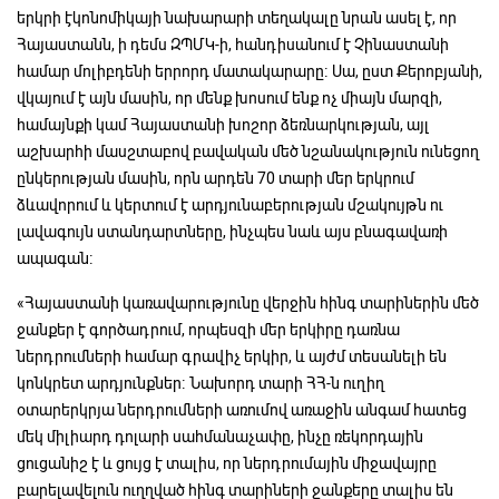
երկրի էկոնոմիկայի նախարարի տեղակալը նրան ասել է, որ
Հայաստանն, ի դեմս ԶՊՄԿ-ի, հանդիսանում է Չինաստանի
համար մոլիբդենի երրորդ մատակարարը։ Սա, ըստ Քերոբյանի,
վկայում է այն մասին, որ մենք խոսում ենք ոչ միայն մարզի,
համայնքի կամ Հայաստանի խոշոր ձեռնարկության, այլ
աշխարհի մասշտաբով բավական մեծ նշանակություն ունեցող
ընկերության մասին, որն արդեն 70 տարի մեր երկրում
ձևավորում և կերտում է արդյունաբերության մշակույթն ու
լավագույն ստանդարտները, ինչպես նաև այս բնագավառի
ապագան։
«Հայաստանի կառավարությունը վերջին հինգ տարիներին մեծ
ջանքեր է գործադրում, որպեսզի մեր երկիրը դառնա
ներդրումների համար գրավիչ երկիր, և այժմ տեսանելի են
կոնկրետ արդյունքներ։ Նախորդ տարի ՀՀ-ն ուղիղ
օտարերկրյա ներդրումների առումով առաջին անգամ հատեց
մեկ միլիարդ դոլարի սահմանաչափը, ինչը ռեկորդային
ցուցանիշ է և ցույց է տալիս, որ ներդրումային միջավայրը
բարելավելուն ուղղված հինգ տարիների ջանքերը տալիս են