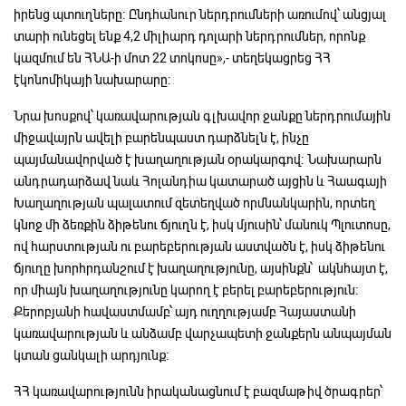
իրենց պտուղները։ Ընդհանուր ներդրումների առումով՝ անցյալ
տարի ունեցել ենք 4,2 միլիարդ դոլարի ներդրումներ, որոնք
կազմում են ՀՆԱ-ի մոտ 22 տոկոսը»,- տեղեկացրեց ՀՀ
էկոնոմիկայի նախարարը։
Նրա խոսքով՝ կառավարության գլխավոր ջանքը ներդրումային
միջավայրն ավելի բարենպաստ դարձնելն է, ինչը
պայմանավորված է խաղաղության օրակարգով։ Նախարարն
անդրադարձավ նաև Հոլանդիա կատարած այցին և Հաագայի
Խաղաղության պալատում զետեղված որմնանկարին, որտեղ
կնոջ մի ձեռքին ձիթենու ճյուղն է, իսկ մյուսին՝ մանուկ Պլուտոսը,
ով հարստության ու բարեբերության աստվածն է, իսկ ձիթենու
ճյուղը խորհրդանշում է խաղաղությունը, այսինքն՝ ակնհայտ է,
որ միայն խաղաղությունը կարող է բերել բարեբերություն։
Քերոբյանի հավաստմամբ՝ այդ ուղղությամբ Հայաստանի
կառավարության և անձամբ վարչապետի ջանքերն անպայման
կտան ցանկալի արդյունք։
ՀՀ կառավարությունն իրականացնում է բազմաթիվ ծրագրեր՝