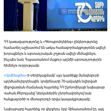
ՀՀ կառավարությունը և «Գեոպրոմոյնինգ» ընկերությունը
համատեղ աշխատում են առկա համագործակցությունն ավելի
խորացնելու և արտադրական շղթան ավելի մեծացնելու,
ինչպես նաև Հայաստանում մաքուր պղնձի արտադրություն
հիմնելու ուղղությամբ։
«Արմենպրես»
-ի տեղեկացմամբ՝ այս կարծիքը Զանգեզուրի
պղնձամոլիբդենային կոմբինատի 70-ամյակին նվիրված
միջոցառման ժամանակ հայտնեց ՀՀ էկոնոմիկայի նախարար
Վահան Քերոբյանը՝ ներկաներին շնորհավորելով նաև
հանքագործի ու մետալուրգի օրվա կապակցությամբ։
Նախարարը հայտնեց, որ վերջերս, երբ Չինաստանում էր, այդ