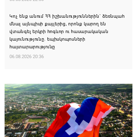
Կոչ ենք անում ՀՀ իշխանություններին` ձեռնպահ
մնալ այնպիսի քայլերից, որոնք կարող են
վտանգել երկրի հոգևոր ու հասարակական
կայունությունը. եպիսկոպոսների
հայտարարությունը
06.08.2026 20:36
Մոսկվան կարող է ռուսաստանցի
զբոսաշրջիկներին հետ պահել Հայաստան
այցելելուց․ Մատվիենկո
06.08.2026 20:30
ՌԴ–ն ՀՀ–ից երկաթուղու կոնցեսիոն
կառավարման մասին պաշտոնական դիմում չի
ստացել. Օվերչուկ