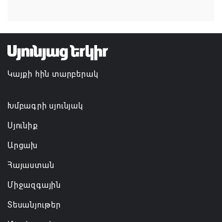
տարեկան
08.08.2026 09:40
Եկեղեցիների համաշխարհային խորհուրդը
մտահոգություն է հայտնել Եկեղեցու շուրջ
Կայքի հին տարբերակ
ստեղծված իրավիճակի հետ կապված
08.08.2026 00:22
Խմբագրի սյունյակ
Սյունիք
Արցախ
Հայաստան
Միջազգային
Տեսանյութեր