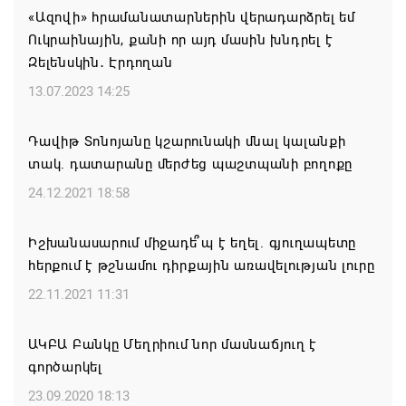
«Ազովի» հրամանատարներին վերադարձրել եմ
Իրանն ու Օմանը մոտ են Հորմուզի նեղուցի
Ուկրաինային, քանի որ այդ մասին խնդրել է
վերաբերյալ համաձայնության հասնելուն. Արաղչի
Զելենսկին․ Էրդողան
08.08.2026 21:17
13.07.2023 14:25
Նիկոլ Փաշինյանը և Դոնալդ Թրամփը
Դավիթ Տոնոյանը կշարունակի մնալ կալանքի
հեռախոսազրույցի ընթացքում վերահաստատել են
տակ. դատարանը մերժեց պաշտպանի բողոքը
TRIPP-ի կառուցման աշխատանքները մոտ
ապագայում սկսելու իրենց հաստատակամությունը
24.12.2021 18:58
08.08.2026 21:12
Իշխանասարում միջադե՞պ է եղել. գյուղապետը
հերքում է թշնամու դիրքային առավելության լուրը
Փաշինյանն ու Ալիևը հեռախոսազրույց են ունեցել․
քննարկվել է TRIPP երթուղու նախագծի
22.11.2021 11:31
իրականացումը
ԱԿԲԱ Բանկը Մեղրիում նոր մասնաճյուղ է
08.08.2026 12:32
գործարկել
Մաքսիմ Հակոբյանն այսօր կդառնար 77
23.09.2020 18:13