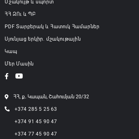
Մշակույթ և սպորտ
ՀՀ ԶՈւ և ՊԲ
PDF Տարբերակ և Հատուկ Համարներ
Սյունյաց երկիր. մշակութային
Կապ
Մեր Մասին
ՀՀ, ք․ Կապան, Շահումյան 20/32
+374 285 5 25 63
+374 91 45 90 47
+374 77 45 90 47