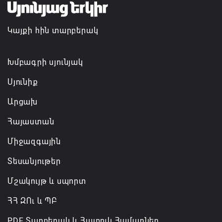
Այս օրը պատմության մեջ կարձանագրվի որպես
ամոթի ու դավաճանության օր․ ՌԴ և Նոր
Կայքի հին տարբերակ
Նախիջևանի հայոց թեմ
07.08.2026 12:50
Խմբագրի սյունյակ
Սյունիք
Արցախ
Հայաստան
Միջազգային
Տեսանյութեր
Մշակույթ և սպորտ
ՀՀ ԶՈւ և ՊԲ
PDF Տարբերակ և Հատուկ Համարներ