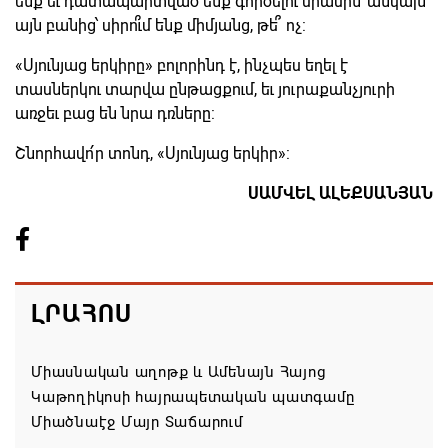
ենք եւ դատապարտված ենք գործելու միասին՝ անկախ
այն բանից՝ սիրո՞ւմ ենք միմյանց, թե՞ ոչ:
«Սյունյաց երկիրը» բոլորինդ է, ինչպես եղել է
տասներկու տարվա ընթացքում, եւ յուրաքանչյուրի
առջեւ բաց են նրա դռները:
Շնորհավո՛ր տոնդ, «Սյունյաց երկիր»:
ՍԱՄՎԵԼ ԱԼԵՔՍԱՆՅԱՆ
ԼՐԱՀՈՍ
Միասնական աղոթք և Ամենայն Հայոց
Կաթողիկոսի հայրապետական պատգամը
Միածնաէջ Մայր Տաճարում