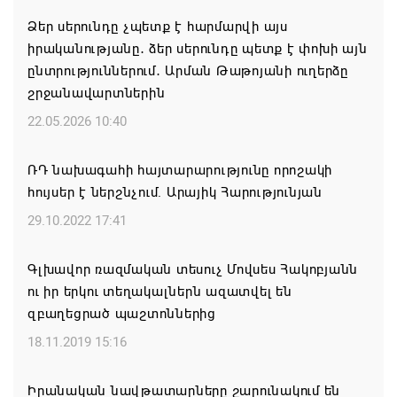
08.08.2026 00:22
Ձեր սերունդը չպետք է հարմարվի այս
իրականությանը․ ձեր սերունդը պետք է փոխի այն
Միասնական աղոթք և Ամենայն Հայոց
ընտրություններում․ Արման Թաթոյանի ուղերձը
Կաթողիկոսի հայրապետական պատգամը
շրջանավարտներին
Միածնաէջ Մայր Տաճարում
22.05.2026 10:40
07.08.2026 19:50
ՌԴ նախագահի հայտարարությունը որոշակի
Ժամանակակից Բելառուսին պակասում է այն
հույսեր է ներշնչում. Արայիկ Հարությունյան
կառավարման համակարգը, որը կար խորհրդային
ժամանակներում, հայտարարել է Ալեքսանդր
29.10.2022 17:41
Լուկաշենկոն
Գլխավոր ռազմական տեսուչ Մովսես Հակոբյանն
07.08.2026 17:16
ու իր երկու տեղակալներն ազատվել են
զբաղեցրած պաշտոններից
ՀՀ ԱԱԾ սահմանապահ զորքերի
պատվիրակությունն այցելել է Լիտվայի
18.11.2019 15:16
Հանրապետություն
Իրանական նավթատարները շարունակում են
07.08.2026 16:57