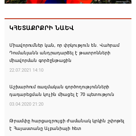
Եկեղեցիների համաշխարհային խորհուրդը
մտահոգություն է հայտնել Եկեղեցու շուրջ
ԿՀԵՏԱՔՐՔՐԻ ՆԱԵՎ
ստեղծված իրավիճակի հետ կապված
08.08.2026 00:22
Միավորումներ կան, որ փրկություն են. Վահրամ
Դումանյանն անդրադարձել է թատրոնների
Միասնական աղոթք և Ամենայն Հայոց
միավորման գործընթացին
Կաթողիկոսի հայրապետական պատգամը
Միածնաէջ Մայր Տաճարում
22.07.2021 14:10
07.08.2026 19:50
Աշխարհում ռազմական գործողությունների
դադարեցման կոչին միացել է 70 պետություն
Ժամանակակից Բելառուսին պակասում է այն
կառավարման համակարգը, որը կար խորհրդային
03.04.2020 21:20
ժամանակներում, հայտարարել է Ալեքսանդր
Լուկաշենկոն
Թրամփը հարցազրույցի ժամանակ կրկին շփոթել
է Հայաստանը Ալբանիայի հետ
07.08.2026 17:16