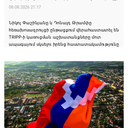
08.08.2026 21:17
Նիկոլ Փաշինյանը և Դոնալդ Թրամփը
հեռախոսազրույցի ընթացքում վերահաստատել են
TRIPP-ի կառուցման աշխատանքները մոտ
ապագայում սկսելու իրենց հաստատակամությունը
08.08.2026 21:12
Փաշինյանն ու Ալիևը հեռախոսազրույց են ունեցել․
քննարկվել է TRIPP երթուղու նախագծի
իրականացումը
08.08.2026 12:32
Մաքսիմ Հակոբյանն այսօր կդառնար 77
տարեկան
08.08.2026 09:40