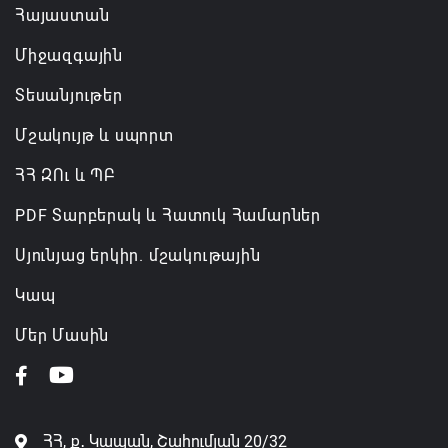
Հայաստան
Միջազգային
Տեսանյութեր
Մշակույթ և սպորտ
ՀՀ ԶՈւ և ՊԲ
PDF Տարբերակ և Հատուկ Համարներ
Սյունյաց երկիր. մշակութային
Կապ
Մեր Մասին
ՀՀ, ք․ Կապան, Շահումյան 20/32