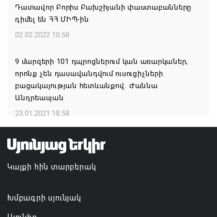
Դատավոր Բորիս Բախշիյանի փաստաբանները
ՀՐԱՎԻՐՈՒՄ ԵՆՔ ՄԻԱՍԻՆ ՆՇԵԼՈՒ ՏԱՇՏՈՒՆ
դիմել են ՀՀ ՄԻՊ-ին
ԲՆԱԿԱՎԱՅՐԻ ՕՐԸ
02.02.2022 10:58
07.08.2026 16:21
9 մարզերի 101 դպրոցներում կան առարկաներ,
Կապան համայնքի ղեկավար Գևորգ Փարսյանի
որոնք չեն դասավանդվում ուսուցիչների
նախաձեռնությամբ ճանապարհաշինական
բացակայության հետևանքով. Ժաննա
մեծածավալ աշխատանքներ՝ գյուղական
Անդրեասյան
բնակավայրերում
23.01.2021 18:58
07.08.2026 16:09
Ռուսաստանի բանակը «Իսկանդերով» հարվածել է
ուկրաինական գնացքին
Կայքի հին տարբերակ
07.08.2026 14:32
Խմբագրի սյունյակ