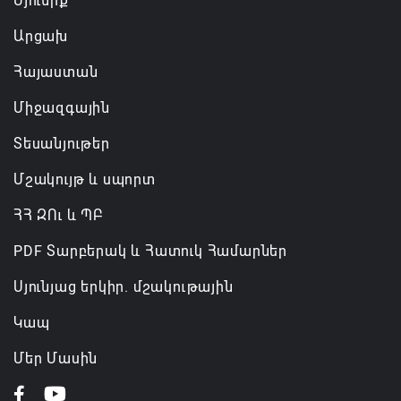
Սյունիք
Արցախ
Հայաստան
Միջազգային
Տեսանյութեր
Մշակույթ և սպորտ
ՀՀ ԶՈւ և ՊԲ
PDF Տարբերակ և Հատուկ Համարներ
Սյունյաց երկիր. մշակութային
Կապ
Մեր Մասին