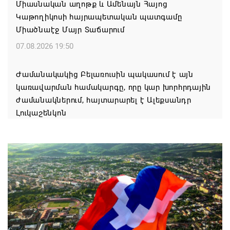
Միասնական աղոթք և Ամենայն Հայոց
Կաթողիկոսի հայրապետական պատգամը
Միածնաէջ Մայր Տաճարում
07.08.2026 19:50
Ժամանակակից Բելառուսին պակասում է այն
կառավարման համակարգը, որը կար խորհրդային
ժամանակներում, հայտարարել է Ալեքսանդր
Լուկաշենկոն
07.08.2026 17:16
ՀՀ ԱԱԾ սահմանապահ զորքերի
պատվիրակությունն այցելել է Լիտվայի
Հանրապետություն
07.08.2026 16:57
Գարեգին Բ-ի և եպիսկոպոսների գործով