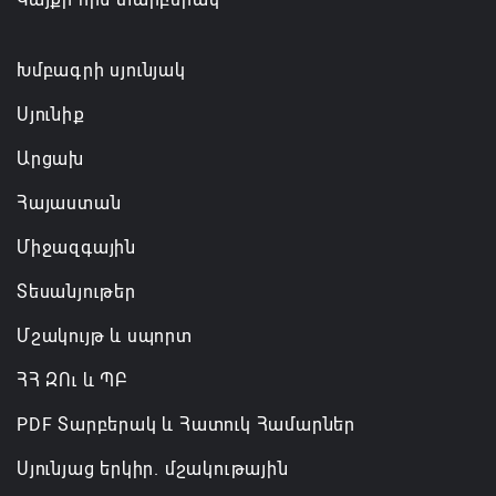
Խմբագրի սյունյակ
Սյունիք
Արցախ
Հայաստան
Միջազգային
Տեսանյութեր
Մշակույթ և սպորտ
ՀՀ ԶՈւ և ՊԲ
PDF Տարբերակ և Հատուկ Համարներ
Սյունյաց երկիր. մշակութային