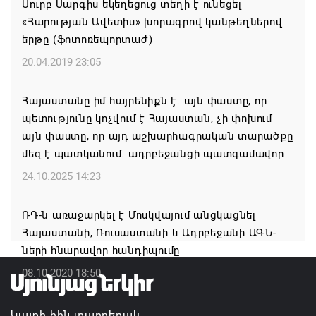
Սուրբ Սարգիս եկեղեցուց տեղի է ունեցել
Եկեղեցու հեղինակության և նրա հոգևոր
«Հարության Ավետիս» խորագրով կանթեղներով
առաքելության դեմ ուղղված ՀՀ
երթը (ֆոտոռեպորտաժ)
իշխանությունների գործողությունները
հակասահմանադրական են. ՀՅԴ Բյուրո
20.04.2019 23:05
07.08.2026 11:52
Հայաստանը իմ հայրենիքն է. այն փաստը, որ
պետությունը կոչվում է Հայաստան, չի փոխում
ՀԲԸՄ-ն կոչ է անում կասեցնել Կաթողիկոսի եւ վեց
այն փաստը, որ այդ աշխարհագրական տարածքը
եպիսկոպոսների նկատմամբ քրվարույթը
մեզ է պատկանում. ադրբեջանցի պատգամավոր
07.08.2026 11:50
24.10.2025 14:23
Ավարտվեց Սյունիքի մարզի շախմատի
ՌԴ-ն առաջարկել է Մոսկվայում անցկացնել
տղամարդկանց 26-րդ առաջնությունը
Հայաստանի, Ռուսաստանի և Ադրբեջանի ԱԳՆ-
07.08.2026 11:42
ների հնարավոր հանդիպումը
08.10.2020 18:50
Իրանը չի տրվի ճնշման․ Մոհամադ Բաղեր
07.08.2026 11:25
Կայքի հին տարբերակ